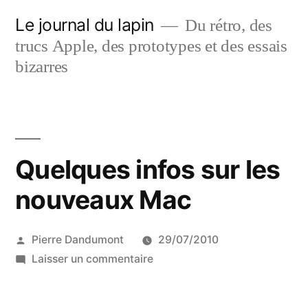
Aller
Le journal du lapin
Du rétro, des
au
trucs Apple, des prototypes et des essais
contenu
bizarres
Quelques infos sur les
nouveaux Mac
Publié
Pierre Dandumont
29/07/2010
par
sur
Laisser un commentaire
Quelques
infos