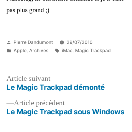
pas plus grand ;)
Publié
Pierre Dandumont
29/07/2010
par
Publié
Étiquettes :
Apple
,
Archives
iMac
,
Magic Trackpad
dans
Article
Article suivant
suivant :
Le Magic Trackpad démonté
Navigation
Article
Article précédent
de
précédent :
Le Magic Trackpad sous Windows
l’article