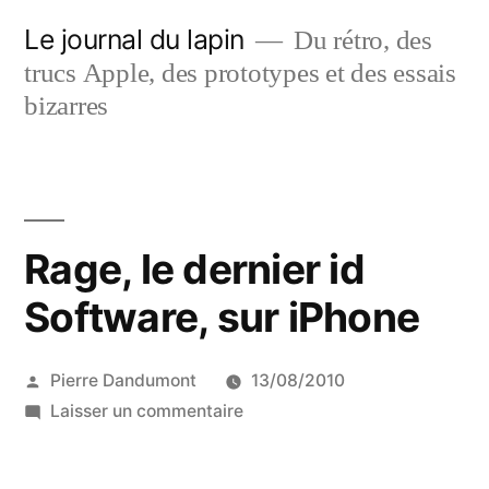
Aller
Le journal du lapin
Du rétro, des
au
trucs Apple, des prototypes et des essais
contenu
bizarres
Rage, le dernier id
Software, sur iPhone
Publié
Pierre Dandumont
13/08/2010
par
sur
Laisser un commentaire
Rage,
le