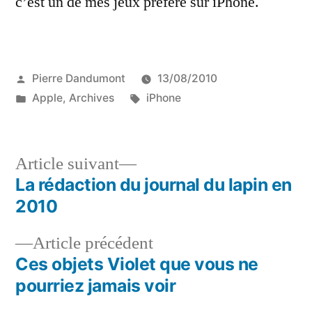
c’est un de mes jeux préféré sur iPhone.
Publié
Pierre Dandumont
13/08/2010
par
Publié
Étiquettes :
Apple
,
Archives
iPhone
dans
Article
Article suivant
suivant :
La rédaction du journal du lapin en
Navigation
2010
de
Article
Article précédent
l’article
précédent :
Ces objets Violet que vous ne
pourriez jamais voir