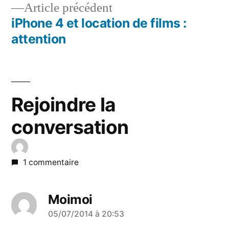
Article
Article précédent
l’article
précédent :
iPhone 4 et location de films :
attention
Rejoindre la
conversation
1 commentaire
Moimoi
a
05/07/2014 à 20:53