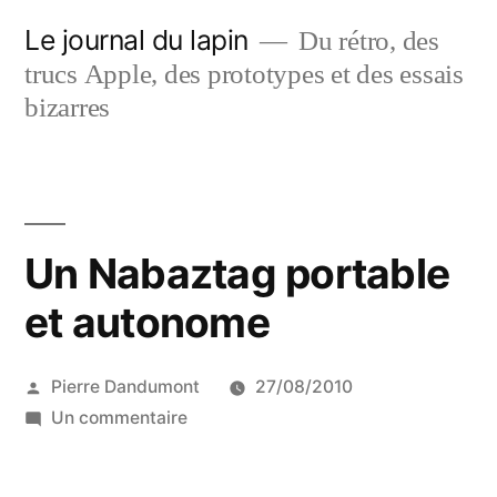
Aller
Le journal du lapin
Du rétro, des
au
trucs Apple, des prototypes et des essais
contenu
bizarres
Un Nabaztag portable
et autonome
Publié
Pierre Dandumont
27/08/2010
par
sur
Un commentaire
Un
Nabaztag