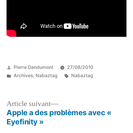
Publié
Pierre Dandumont
27/08/2010
par
Publié
Étiquettes :
Archives
,
Nabaztag
Nabaztag
dans
Article
Article suivant
suivant :
Apple a des problèmes avec «
Navigation
Eyefinity »
de