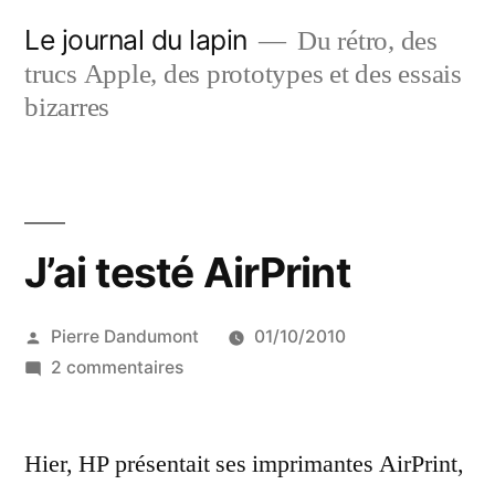
Aller
Le journal du lapin
Du rétro, des
au
trucs Apple, des prototypes et des essais
contenu
bizarres
J’ai testé AirPrint
Publié
Pierre Dandumont
01/10/2010
par
sur
2 commentaires
J’ai
testé
Hier, HP présentait ses imprimantes AirPrint,
AirPrint