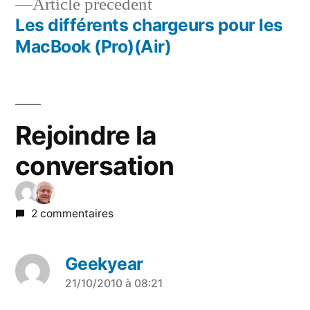
Article
Article précédent
de
précédent :
Les différents chargeurs pour les
l’article
MacBook (Pro)(Air)
Rejoindre la
conversation
2 commentaires
Geekyear
a
21/10/2010 à 08:21