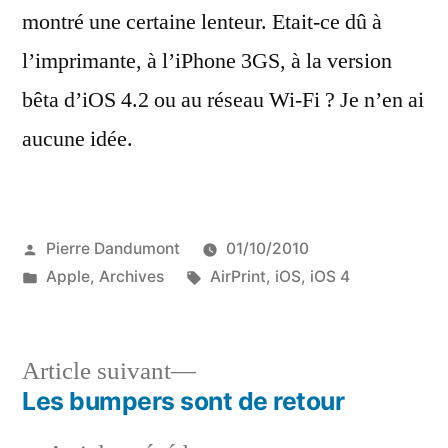
montré une certaine lenteur. Etait-ce dû à
l’imprimante, à l’iPhone 3GS, à la version
bêta d’iOS 4.2 ou au réseau Wi-Fi ? Je n’en ai
aucune idée.
Publié
Pierre Dandumont
01/10/2010
par
Publié
Étiquettes :
Apple
,
Archives
AirPrint
,
iOS
,
iOS 4
dans
Article
Article suivant
suivant :
Les bumpers sont de retour
Navigation