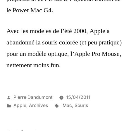
le Power Mac G4.
Avec les modèles de l’été 2000, Apple a
abandonné la souris colorée (et peu pratique)
pour un modèle optique, l’Apple Pro Mouse,
nettement moins fun.
Publié
Pierre Dandumont
15/04/2011
par
Publié
Étiquettes :
Apple
,
Archives
iMac
,
Souris
dans