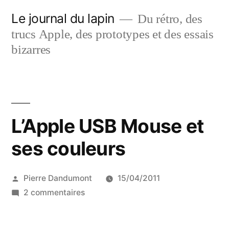
Aller
Le journal du lapin
Du rétro, des
au
trucs Apple, des prototypes et des essais
contenu
bizarres
L’Apple USB Mouse et
ses couleurs
Publié
Pierre Dandumont
15/04/2011
par
sur
2 commentaires
L’Apple
USB