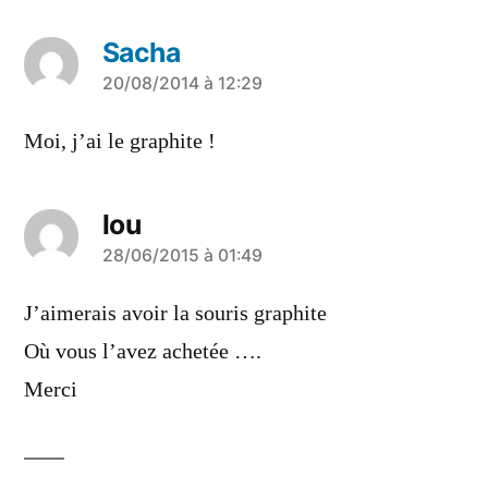
Sacha
a
20/08/2014 à 12:29
dit :
Moi, j’ai le graphite !
lou
a
28/06/2015 à 01:49
dit :
J’aimerais avoir la souris graphite
Où vous l’avez achetée ….
Merci