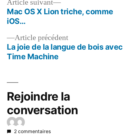
Article
Article suivant
suivant :
Mac OS X Lion triche, comme
Navigation
iOS…
de
Article
Article précédent
l’article
précédent :
La joie de la langue de bois avec
Time Machine
Rejoindre la
conversation
2 commentaires