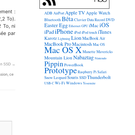
ement :
Apple TV
Apple Watch
ADB
AirPort
Bêta
,2 To).
Bluetooth
Clavier
DVD
Data Record
iOS
Easter Egg
iMac
 To, ni
Ethernet
GPU
iPhone
iPad
iTunes
iPod
iPod touch
sée par
Lion
Karotz
MacBook Air
Lightning
MacBook Pro
Macintosh
Mac OS
Mac OS X
Manette
Mavericks
Nabaztag
Mountain Lion
Nintendo
Pippin
 un SSD
→
PowerBook
Prototype
Raspberry Pi
Safari
ssion, ce
Thunderbolt
Souris
Snow Leopard
SSD
Wi-Fi
Windows
USB-C
Yosemite