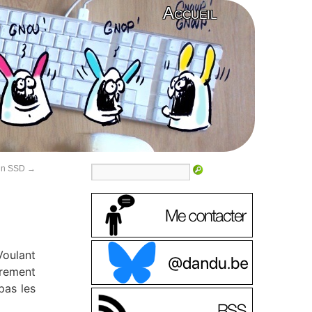
Accueil
 un SSD
→
Voulant
èrement
pas les