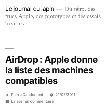
Aller
Le journal du lapin
Du rétro, des
au
trucs Apple, des prototypes et des essais
contenu
bizarres
AirDrop : Apple donne
la liste des machines
compatibles
Publié
Pierre Dandumont
21/07/2011
par
sur
Laisser un commentaire
AirDrop