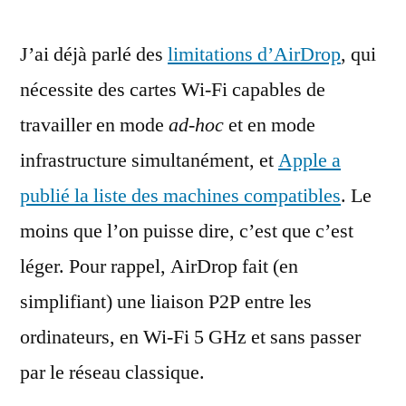
:
J’ai déjà parlé des
limitations d’AirDrop
Apple
, qui
donne
nécessite des cartes Wi-Fi capables de
la
travailler en mode
ad-hoc
et en mode
liste
des
infrastructure simultanément, et
Apple a
machines
publié la liste des machines compatibles
. Le
compatibles
moins que l’on puisse dire, c’est que c’est
léger. Pour rappel, AirDrop fait (en
simplifiant) une liaison P2P entre les
ordinateurs, en Wi-Fi 5 GHz et sans passer
par le réseau classique.