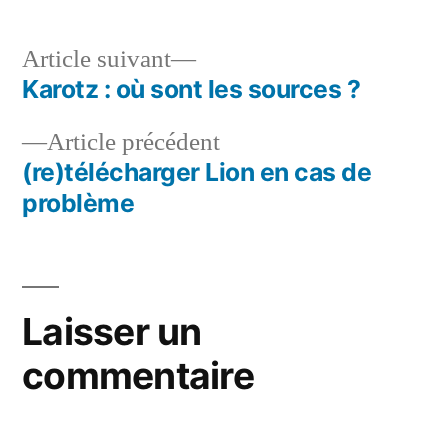
Article
Article suivant
suivant :
Karotz : où sont les sources ?
Navigation
Article
Article précédent
de
précédent :
(re)télécharger Lion en cas de
l’article
problème
Laisser un
commentaire