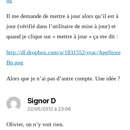
ng
Il me demande de mettre à jour alors qu’il est à
jour (vérifié dans l’utilitaire de mise à jour) et
quand je clique sur « mettre à jour » ça me dit :
http://dl.dropbox.com/u/1831552/vrac/AppStore
Bp.png
Alors que je n’ai pas d’autre compte. Une idée ?
Signor D
a
22/05/2012 à 23:06
dit :
Olivier, on n’y voit rien.