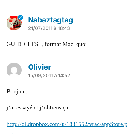
Nabaztagtag
a
21/07/2011 à 18:43
dit :
GUID + HFS+, format Mac, quoi
Olivier
a
15/09/2011 à 14:52
dit :
Bonjour,
j’ai essayé et j’obtiens ça :
http://dl.dropbox.com/u/1831552/vrac/appStore.p