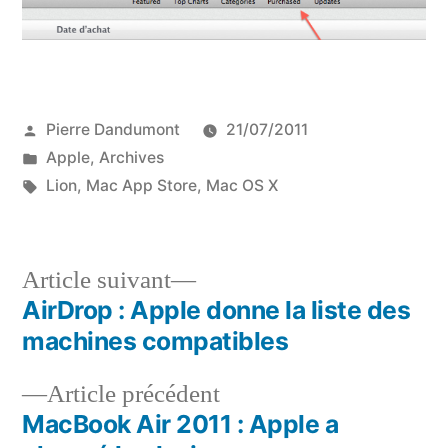
Publié
Pierre Dandumont
21/07/2011
par
Publié
Apple
,
Archives
dans
Étiquettes :
Lion
,
Mac App Store
,
Mac OS X
Article
Article suivant
suivant :
AirDrop : Apple donne la liste des
Navigation
machines compatibles
de
Article
Article précédent
l’article
précédent :
MacBook Air 2011 : Apple a