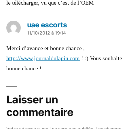
le télécharger, vu que c’est de l’OEM
uae escorts
a
11/10/2012 à 19:14
dit :
Merci d’avance et bonne chance ,
http://www.journaldulapin.com
! :) Vous souhaite
bonne chance !
Laisser un
commentaire
Votre adresse e-mail ne sera pas publiée.
Les champs