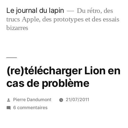
Aller
Le journal du lapin
Du rétro, des
au
trucs Apple, des prototypes et des essais
contenu
bizarres
(re)télécharger Lion en
cas de problème
Publié
Pierre Dandumont
21/07/2011
par
sur
6 commentaires
(re)télécharger
Lion