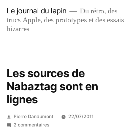
Aller
Le journal du lapin
Du rétro, des
au
trucs Apple, des prototypes et des essais
contenu
bizarres
Les sources de
Nabaztag sont en
lignes
Publié
Pierre Dandumont
22/07/2011
par
sur
2 commentaires
Les