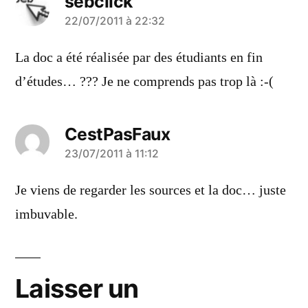
sebclick
a
22/07/2011 à 22:32
dit :
La doc a été réalisée par des étudiants en fin
d’études… ??? Je ne comprends pas trop là :-(
CestPasFaux
a
23/07/2011 à 11:12
dit :
Je viens de regarder les sources et la doc… juste
imbuvable.
Laisser un