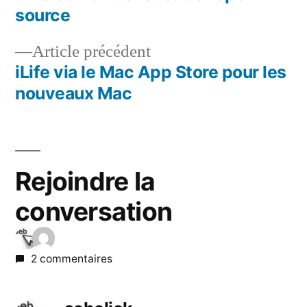
Navigation
source
de
Article
Article précédent
l’article
précédent :
iLife via le Mac App Store pour les
nouveaux Mac
Rejoindre la
conversation
2 commentaires