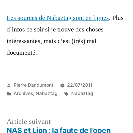
sources
Les sources de Nabaztag sont en lignes
de
. Plus
Nabaztag
d’infos ce soir si je trouve des choses
sont
intéressantes, mais c’est (très) mal
en
lignes
documenté.
Publié
Pierre Dandumont
22/07/2011
par
Publié
Étiquettes :
Archives
,
Nabaztag
Nabaztag
dans
Article
Article suivant
suivant :
NAS et Lion : la faute de l’open