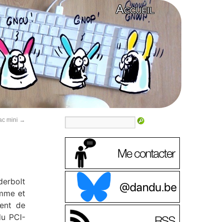
Accueil
ac mini
→
derbolt
amme et
ment de
du PCI-