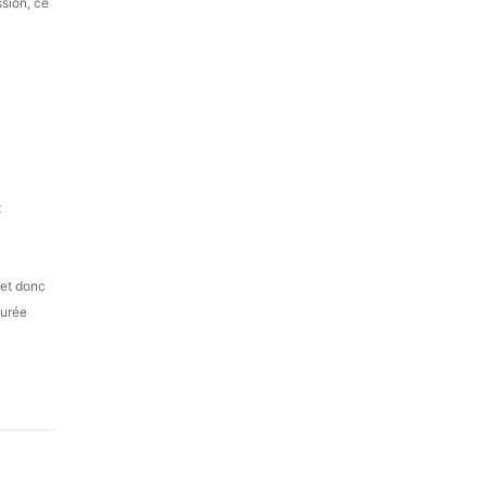
ssion, ce
t
 et donc
durée