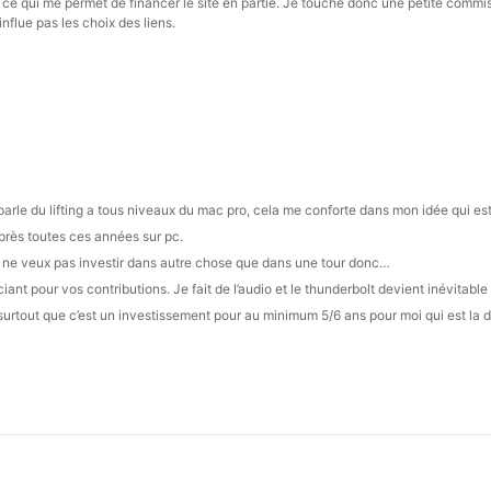
s, ce qui me permet de financer le site en partie. Je touche donc une petite commi
influe pas les choix des liens.
ui parle du lifting a tous niveaux du mac pro, cela me conforte dans mon idée qui es
rès toutes ces années sur pc.
e ne veux pas investir dans autre chose que dans une tour donc…
t pour vos contributions. Je fait de l’audio et le thunderbolt devient inévitable
surtout que c’est un investissement pour au minimum 5/6 ans pour moi qui est la 