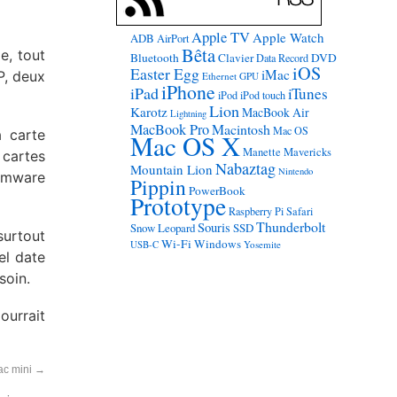
Apple TV
Apple Watch
ADB
AirPort
Bêta
e, tout
Bluetooth
Clavier
DVD
Data Record
iOS
Easter Egg
iMac
P, deux
Ethernet
GPU
iPhone
iPad
iTunes
iPod
iPod touch
Lion
Karotz
MacBook Air
Lightning
MacBook Pro
Macintosh
Mac OS
a carte
Mac OS X
Manette
Mavericks
 cartes
Nabaztag
Mountain Lion
Nintendo
irmware
Pippin
PowerBook
Prototype
Raspberry Pi
Safari
Thunderbolt
Souris
Snow Leopard
SSD
surtout
Wi-Fi
Windows
USB-C
Yosemite
el date
soin.
ourrait
ac mini
→