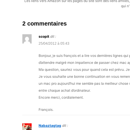
Les liens vers Amazon sur les pages du site sont des liens affilié
qui n'
2 commentaires
scopit
dit :
25/04/2012 à 05:43
Bonjour, je suis françois et a lire vos dernières lignes q
d’attendre malgré mon impatience de passer chez mac ap
Ma question, sauriez vous pour quand cela est prévu. J
Je vous souhaite une bonne continuation en vous remercian
un mac pro aujourd’hui me semble pas la meilleur chose 
entre chaque achat d’ordinateur.
Encore merci, cordialement.
François.
Nabaztagtag
dit :