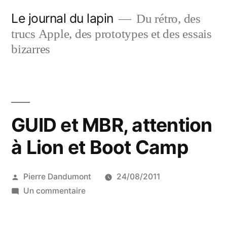
Aller
Le journal du lapin
Du rétro, des
au
trucs Apple, des prototypes et des essais
contenu
bizarres
GUID et MBR, attention
à Lion et Boot Camp
Publié
Pierre Dandumont
24/08/2011
par
sur
Un commentaire
GUID
et