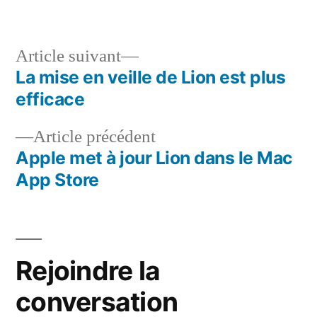
dans
Article
Article suivant
suivant :
La mise en veille de Lion est plus
Navigation
efficace
de
Article
Article précédent
l’article
précédent :
Apple met à jour Lion dans le Mac
App Store
Rejoindre la
conversation