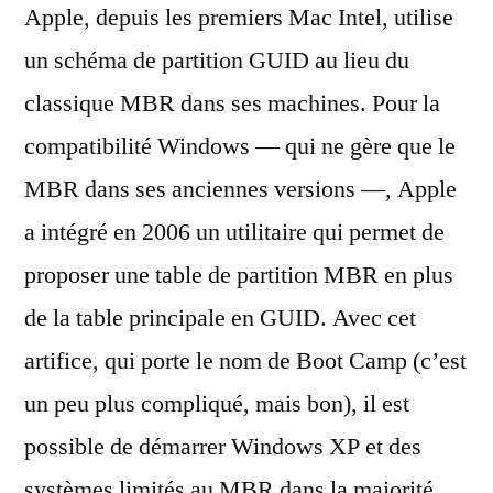
Apple, depuis les premiers Mac Intel, utilise
MBR,
attention
un schéma de partition GUID au lieu du
à
classique MBR dans ses machines. Pour la
Lion
et
compatibilité Windows — qui ne gère que le
Boot
MBR dans ses anciennes versions —, Apple
Camp
a intégré en 2006 un utilitaire qui permet de
proposer une table de partition MBR en plus
de la table principale en GUID. Avec cet
artifice, qui porte le nom de Boot Camp (c’est
un peu plus compliqué, mais bon), il est
possible de démarrer Windows XP et des
systèmes limités au MBR dans la majorité