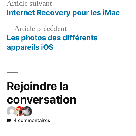
Article
Article suivant
suivant :
Internet Recovery pour les iMac
Navigation
Article
Article précédent
de
précédent :
Les photos des différents
l’article
appareils iOS
Rejoindre la
conversation
4 commentaires