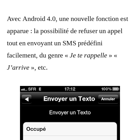
Texto
Avec Android 4.0, une nouvelle fonction est
//
Réponse
apparue : la possibilité de refuser un appel
discrète
tout en envoyant un SMS prédéfini
:
la
facilement, du genre «
Je te rappelle
» «
fonction
J’arrive
», etc.
cachée
de
l’iPhone