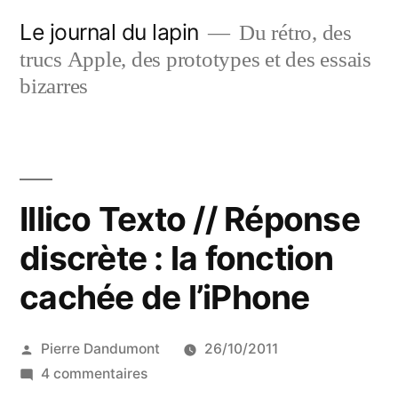
Aller
Le journal du lapin
Du rétro, des
au
trucs Apple, des prototypes et des essais
contenu
bizarres
Illico Texto // Réponse
discrète : la fonction
cachée de l’iPhone
Publié
Pierre Dandumont
26/10/2011
par
sur
4 commentaires
Illico