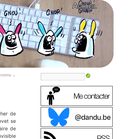
Accueil
méconnu
→
cher de
evet se
aire de
visible