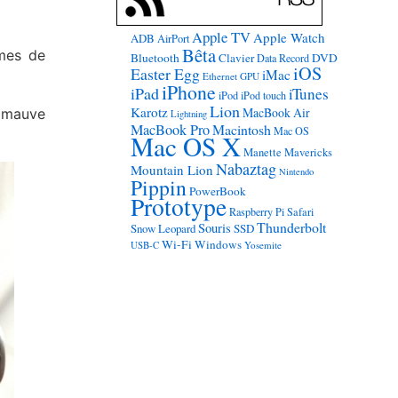
Apple TV
Apple Watch
ADB
AirPort
Bêta
èmes de
Bluetooth
Clavier
DVD
Data Record
iOS
Easter Egg
iMac
Ethernet
GPU
iPhone
iPad
iTunes
iPod
iPod touch
Lion
Karotz
MacBook Air
« mauve
Lightning
MacBook Pro
Macintosh
Mac OS
Mac OS X
Manette
Mavericks
Nabaztag
Mountain Lion
Nintendo
Pippin
PowerBook
Prototype
Raspberry Pi
Safari
Thunderbolt
Souris
Snow Leopard
SSD
Wi-Fi
Windows
USB-C
Yosemite