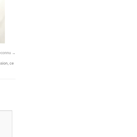
méconnu
→
ssion, ce