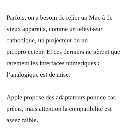
un
Parfois, on a besoin de relier un Mac à de
téléviseur
cathodique
vieux appareils, comme un téléviseur
à
cathodique, un projecteur ou un
un
Mac
picoprojecteur. Et ces derniers ne gèrent que
:
rarement les interfaces numériques :
la
l’analogique est de mise.
compatibilité
Apple propose des adaptateurs pour ce cas
précis, mais attention la compatibilité est
assez faible.