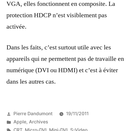
VGA, elles fonctionnent en composite. La
protection HDCP n’est visiblement pas
activée.
Dans les faits, c’est surtout utile avec les
appareils qui ne permettent pas de travaille en
numérique (DVI ou HDMI) et c’est à éviter
dans les autres cas.
Publié
Pierre Dandumont
19/11/2011
par
Publié
Apple
,
Archives
dans
Étiquettes :
CRT
,
Micro-DVI
,
Mini-DVI
,
S-Video