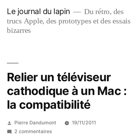
Aller
Le journal du lapin
Du rétro, des
au
trucs Apple, des prototypes et des essais
contenu
bizarres
Relier un téléviseur
cathodique à un Mac :
la compatibilité
Publié
Pierre Dandumont
19/11/2011
par
sur
2 commentaires
Relier