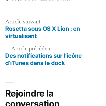
Article
Article suivant
suivant :
Rosetta sous OS X Lion : en
Navigation
virtualisant
de
Article
Article précédent
l’article
précédent :
Des notifications sur l’icône
d’iTunes dans le dock
Rejoindre la
conversation