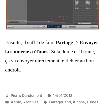
Ensuite, il suffit de faire
Partage
->
Envoyer
la sonnerie à iTunes
. Si la durée est bonne,
ça va envoyer directement le fichier au bon
endroit.
Publié
Pierre Dandumont
14/01/2012
par
Publié
Étiquettes :
Apple
,
Archives
GarageBand
,
iPhone
,
iTunes