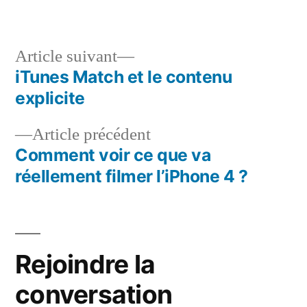
dans
Article
Article suivant
suivant :
iTunes Match et le contenu
Navigation
explicite
de
Article
Article précédent
l’article
précédent :
Comment voir ce que va
réellement filmer l’iPhone 4 ?
Rejoindre la
conversation