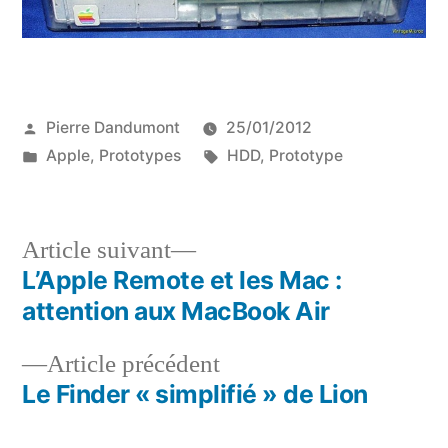
Publié
Pierre Dandumont
25/01/2012
par
Publié
Étiquettes :
Apple
,
Prototypes
HDD
,
Prototype
dans
Article
Article suivant
suivant :
L’Apple Remote et les Mac :
Navigation
attention aux MacBook Air
de
Article
Article précédent
l’article
précédent :
Le Finder « simplifié » de Lion