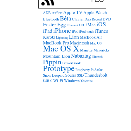
Apple TV
Apple Watch
ADB
AirPort
Bêta
Bluetooth
Clavier
DVD
Data Record
iOS
Easter Egg
iMac
Ethernet
GPU
iPhone
iPad
iTunes
iPod
iPod touch
Lion
Karotz
MacBook Air
Lightning
MacBook Pro
Macintosh
Mac OS
Mac OS X
Manette
Mavericks
Nabaztag
Mountain Lion
Nintendo
Pippin
PowerBook
Prototype
Raspberry Pi
Safari
Thunderbolt
Souris
Snow Leopard
SSD
Wi-Fi
Windows
USB-C
Yosemite