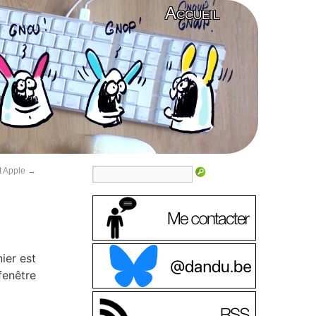
Accueil
t Apple
→
ier est
fenêtre