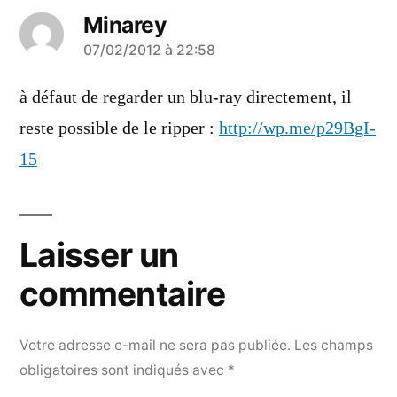
Minarey
a
07/02/2012 à 22:58
dit :
à défaut de regarder un blu-ray directement, il
reste possible de le ripper :
http://wp.me/p29BgI-
15
Laisser un
commentaire
Votre adresse e-mail ne sera pas publiée.
Les champs
obligatoires sont indiqués avec
*