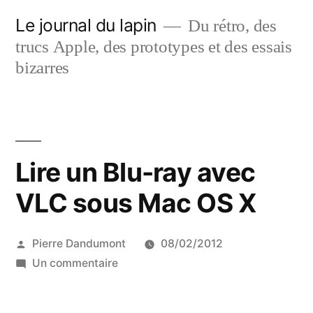
Aller
Le journal du lapin
Du rétro, des
au
trucs Apple, des prototypes et des essais
contenu
bizarres
Lire un Blu-ray avec
VLC sous Mac OS X
Publié
Pierre Dandumont
08/02/2012
par
sur
Un commentaire
Lire
un