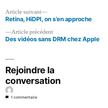
Article
Article suivant
suivant :
Retina, HiDPI, on s’en approche
Navigation
Article
Article précédent
de
précédent :
Des vidéos sans DRM chez Apple
l’article
Rejoindre la
conversation
1 commentaire