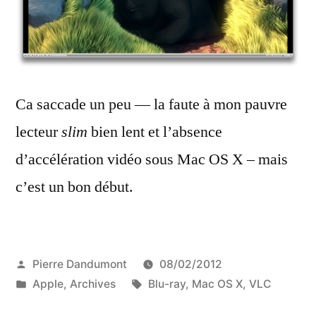
Ca saccade un peu — la faute à mon pauvre
lecteur
slim
bien lent et l’absence
d’accélération vidéo sous Mac OS X – mais
c’est un bon début.
Publié
Pierre Dandumont
08/02/2012
par
Publié
Étiquettes :
Apple
,
Archives
Blu-ray
,
Mac OS X
,
VLC
dans