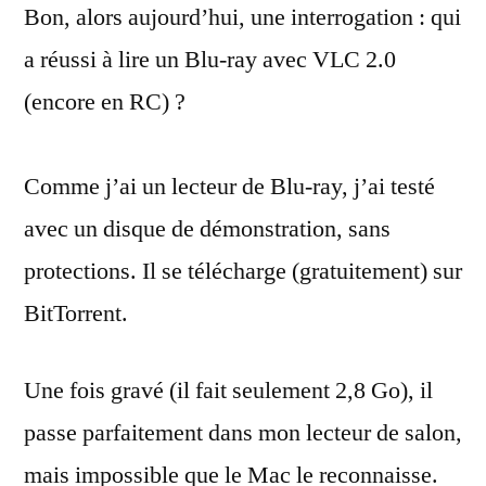
Bon, alors aujourd’hui, une interrogation : qui
Blu-
ray
a réussi à lire un Blu-ray avec VLC 2.0
avec
(encore en RC) ?
VLC
sous
Mac
Comme j’ai un lecteur de Blu-ray, j’ai testé
OS
avec un disque de démonstration, sans
X
protections. Il se télécharge (gratuitement) sur
BitTorrent.
Une fois gravé (il fait seulement 2,8 Go), il
passe parfaitement dans mon lecteur de salon,
mais impossible que le Mac le reconnaisse.