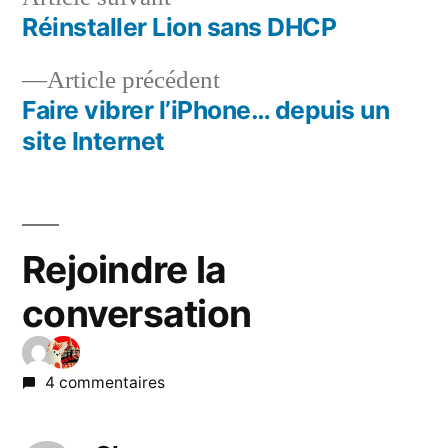
suivant :
Réinstaller Lion sans DHCP
Navigation
Article
Article précédent
de
précédent :
Faire vibrer l’iPhone… depuis un
l’article
site Internet
Rejoindre la
conversation
4 commentaires