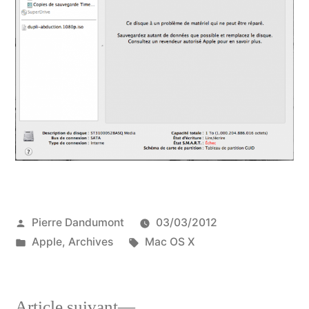
Publié
Pierre Dandumont
03/03/2012
par
Publié
Étiquettes :
Apple
,
Archives
Mac OS X
dans
Article
Article suivant