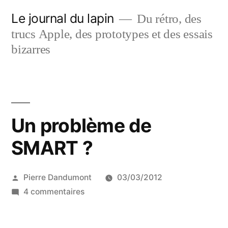
Aller
Le journal du lapin
Du rétro, des
au
trucs Apple, des prototypes et des essais
contenu
bizarres
Un problème de
SMART ?
Publié
Pierre Dandumont
03/03/2012
par
sur
4 commentaires
Un
problème