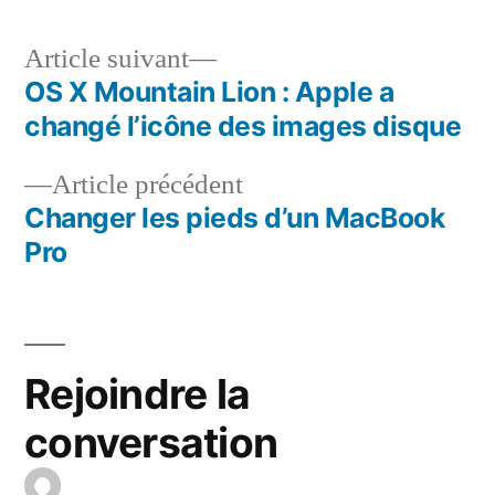
Article
Article suivant
suivant :
OS X Mountain Lion : Apple a
Navigation
changé l’icône des images disque
de
Article
Article précédent
l’article
précédent :
Changer les pieds d’un MacBook
Pro
Rejoindre la
conversation