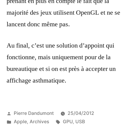
prenant en plus en compte le fait que la
majorité des jeux utilisent OpenGL et ne se
lancent donc même pas.
Au final, c’est une solution d’appoint qui
fonctionne, mais uniquement pour de la
bureautique et si on est près à accepter un
affichage asthmatique.
Publié
Pierre Dandumont
25/04/2012
par
Publié
Étiquettes :
Apple
,
Archives
GPU
,
USB
dans