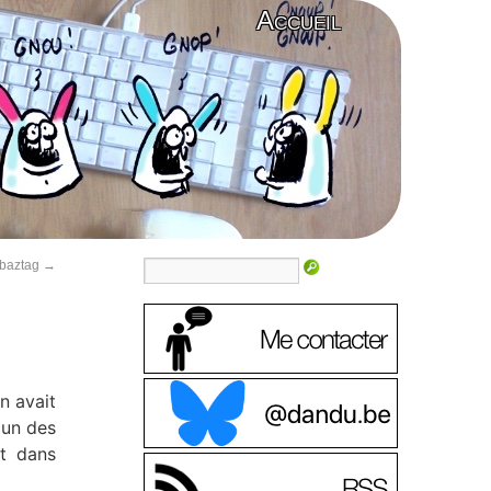
Accueil
abaztag
→
n avait
(un des
t dans