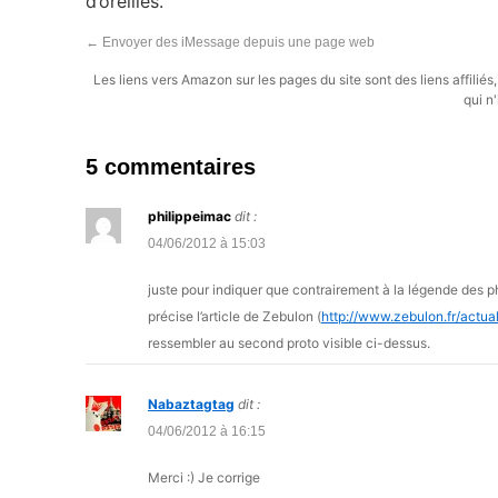
d’oreilles.
←
Envoyer des iMessage depuis une page web
Les liens vers Amazon sur les pages du site sont des liens affilié
qui n'
5 commentaires
philippeimac
dit :
04/06/2012 à 15:03
juste pour indiquer que contrairement à la légende des p
précise l’article de Zebulon (
http://www.zebulon.fr/actu
ressembler au second proto visible ci-dessus.
Nabaztagtag
dit :
04/06/2012 à 16:15
Merci :) Je corrige