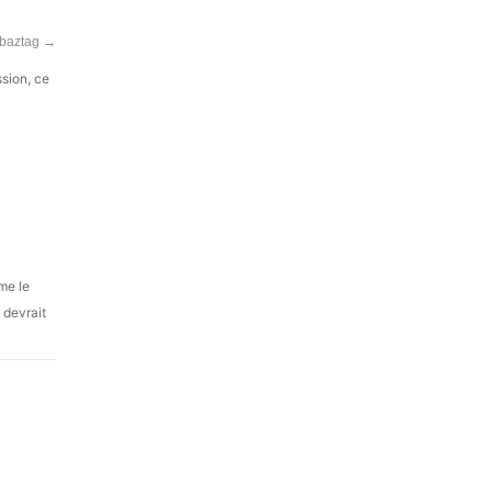
abaztag
→
ssion, ce
me le
l devrait