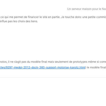
Un serveur maison pour le N
s, ce qui me permet de financer le site en partie. Je touche donc une petite commi
influe pas les choix des liens.
hotos, il ne s’agit pas du modèle final mais seulement de prototypes même si com
alites/9297-medpi-2012-dock-360-support-motorise-karotz.html
) le modèle fina