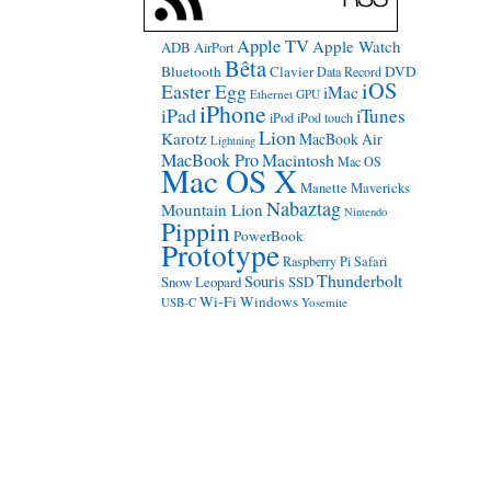
Apple TV
Apple Watch
ADB
AirPort
Bêta
Bluetooth
Clavier
DVD
Data Record
iOS
Easter Egg
iMac
Ethernet
GPU
iPhone
iPad
iTunes
iPod
iPod touch
Lion
Karotz
MacBook Air
Lightning
MacBook Pro
Macintosh
Mac OS
Mac OS X
Manette
Mavericks
Nabaztag
Mountain Lion
Nintendo
Pippin
PowerBook
Prototype
Raspberry Pi
Safari
Thunderbolt
Souris
Snow Leopard
SSD
Wi-Fi
Windows
USB-C
Yosemite