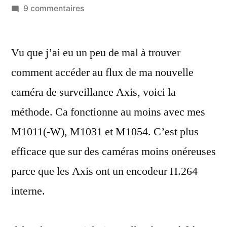
par
sur
9 commentaires
Lire
le
Vu que j’ai eu un peu de mal à trouver
flux
d’une
comment accéder au flux de ma nouvelle
caméra
caméra de surveillance Axis, voici la
de
surveillance
méthode. Ca fonctionne au moins avec mes
Axis
M1011(-W), M1031 et M1054. C’est plus
avec
efficace que sur des caméras moins onéreuses
QuickTime
parce que les Axis ont un encodeur H.264
interne.