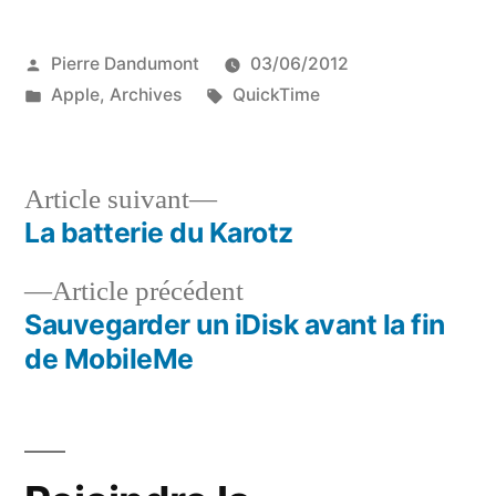
Publié
Pierre Dandumont
03/06/2012
par
Publié
Étiquettes :
Apple
,
Archives
QuickTime
dans
Article
Article suivant
suivant :
La batterie du Karotz
Navigation
Article
Article précédent
de
précédent :
Sauvegarder un iDisk avant la fin
l’article
de MobileMe