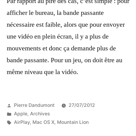
Par rapport au pire des cas, c’est simple : pour
afficher le bureau, la bande passante
nécessaire est faible, alors que pour envoyer
une vidéo en plein écran, il y a plus de
mouvements et donc ça demande plus de
bande passante. Pour un jeu, on doit être au
même niveau que la vidéo.
Publié
Pierre Dandumont
27/07/2012
par
Publié
Apple
,
Archives
dans
Étiquettes :
AirPlay
,
Mac OS X
,
Mountain Lion