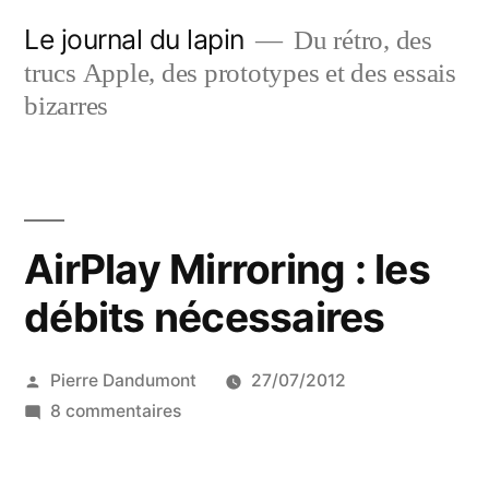
Aller
Le journal du lapin
Du rétro, des
au
trucs Apple, des prototypes et des essais
contenu
bizarres
AirPlay Mirroring : les
débits nécessaires
Publié
Pierre Dandumont
27/07/2012
par
sur
8 commentaires
AirPlay
Mirroring