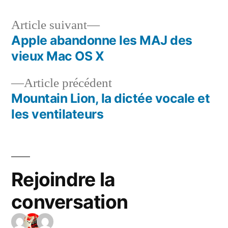
Article
Article suivant
suivant :
Apple abandonne les MAJ des
Navigation
vieux Mac OS X
de
Article
Article précédent
l’article
précédent :
Mountain Lion, la dictée vocale et
les ventilateurs
Rejoindre la
conversation