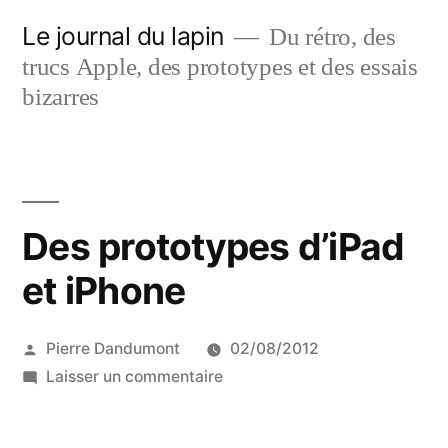
Aller
Le journal du lapin
Du rétro, des
au
trucs Apple, des prototypes et des essais
contenu
bizarres
Des prototypes d’iPad
et iPhone
Publié
Pierre Dandumont
02/08/2012
par
sur
Laisser un commentaire
Des
prototypes