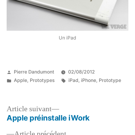
Un iPad
Publié
Pierre Dandumont
02/08/2012
par
Publié
Étiquettes :
Apple
,
Prototypes
iPad
,
iPhone
,
Prototype
dans
Article
Article suivant
suivant :
Apple préinstalle iWork
Navigation
Article
Article précédent