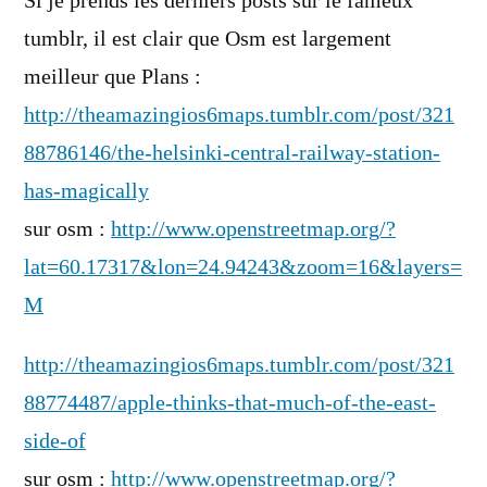
Si je prends les derniers posts sur le fameux
tumblr, il est clair que Osm est largement
meilleur que Plans :
http://theamazingios6maps.tumblr.com/post/321
88786146/the-helsinki-central-railway-station-
has-magically
sur osm :
http://www.openstreetmap.org/?
lat=60.17317&lon=24.94243&zoom=16&layers=
M
http://theamazingios6maps.tumblr.com/post/321
88774487/apple-thinks-that-much-of-the-east-
side-of
sur osm :
http://www.openstreetmap.org/?