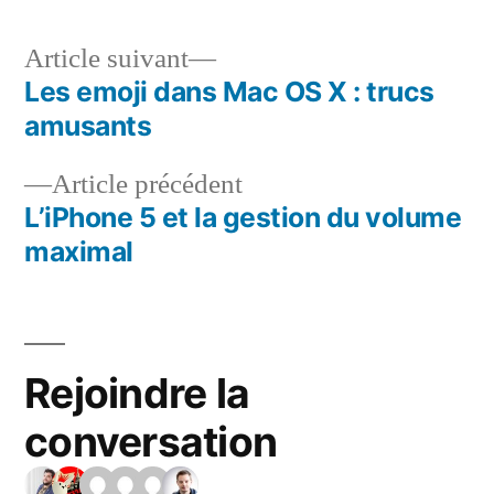
Article
Article suivant
suivant :
Les emoji dans Mac OS X : trucs
Navigation
amusants
de
Article
Article précédent
l’article
précédent :
L’iPhone 5 et la gestion du volume
maximal
Rejoindre la
conversation