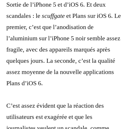
Sortie de l’iPhone 5 et d’iOS 6. Et deux
iOS
6
scandales : le
scuffgate
et Plans sur iOS 6. Le
et
premier, c’est que l’anodisation de
le
scuffgate
l’aluminium sur l’iPhone 5 noir semble assez
de
fragile, avec des appareils marqués après
l’iPhone
quelques jours. La seconde, c’est la qualité
5
assez moyenne de la nouvelle applications
Plans d’iOS 6.
C’est assez évident que la réaction des
utilisateurs est exagérée et que les
journalistes veulent un scandale, comme