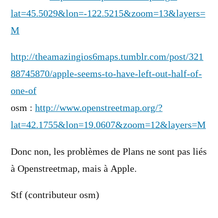
lat=45.5029&lon=-122.5215&zoom=13&layers=
M
http://theamazingios6maps.tumblr.com/post/321
88745870/apple-seems-to-have-left-out-half-of-
one-of
osm :
http://www.openstreetmap.org/?
lat=42.1755&lon=19.0607&zoom=12&layers=M
Donc non, les problèmes de Plans ne sont pas liés
à Openstreetmap, mais à Apple.
Stf (contributeur osm)