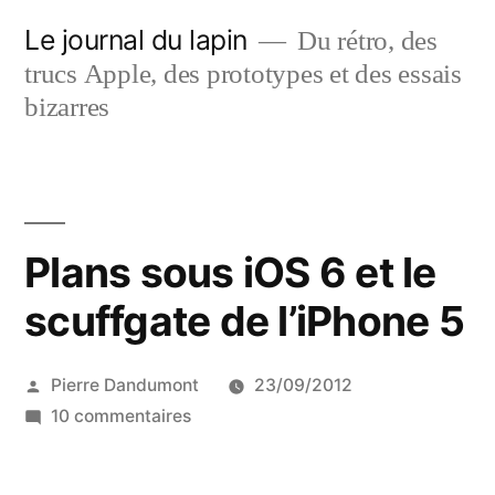
Aller
Le journal du lapin
Du rétro, des
au
trucs Apple, des prototypes et des essais
contenu
bizarres
Plans sous iOS 6 et le
scuffgate de l’iPhone 5
Publié
Pierre Dandumont
23/09/2012
par
sur
10 commentaires
Plans
sous