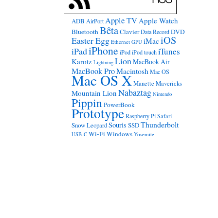
Apple TV
Apple Watch
ADB
AirPort
Bêta
Bluetooth
Clavier
DVD
Data Record
iOS
Easter Egg
iMac
Ethernet
GPU
iPhone
iPad
iTunes
iPod
iPod touch
Lion
Karotz
MacBook Air
Lightning
MacBook Pro
Macintosh
Mac OS
Mac OS X
Manette
Mavericks
Nabaztag
Mountain Lion
Nintendo
Pippin
PowerBook
Prototype
Raspberry Pi
Safari
Thunderbolt
Souris
Snow Leopard
SSD
Wi-Fi
Windows
USB-C
Yosemite