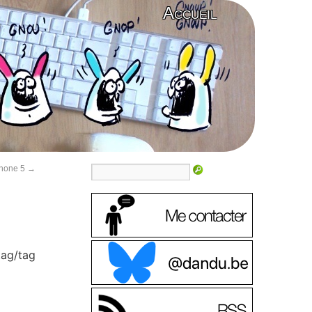
Accueil
Phone 5
→
tag/tag