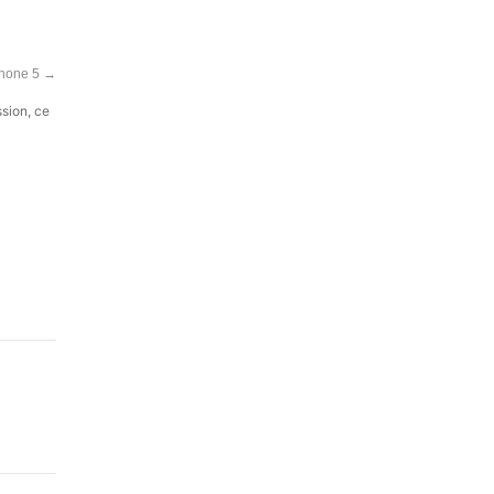
Phone 5
→
ssion, ce