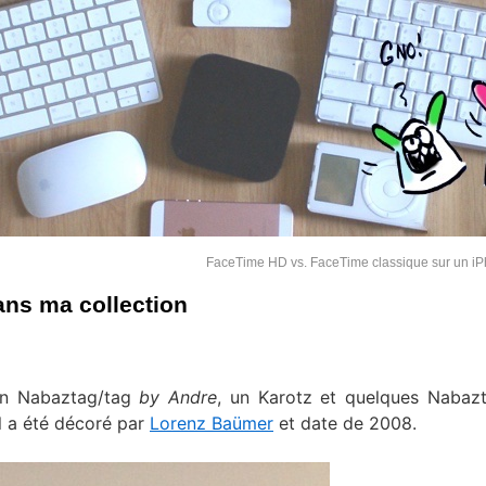
FaceTime HD vs. FaceTime classique sur un i
ans ma collection
 un Nabaztag/tag
by Andre
, un Karotz et quelques Nabaz
l a été décoré par
Lorenz Baümer
et date de 2008.