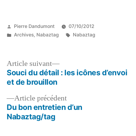
Publié
Pierre Dandumont
07/10/2012
par
Publié
Étiquettes :
Archives
,
Nabaztag
Nabaztag
dans
Article
Article suivant
suivant :
Souci du détail : les icônes d’envoi
Navigation
et de brouillon
de
Article
Article précédent
l’article
précédent :
Du bon entretien d’un
Nabaztag/tag