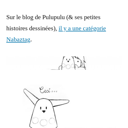
:
Sur le blog de Pulupulu (& ses petites
des
BD
histoires dessinées),
il y a une catégorie
amusantes
Nabaztag
.
sur
le
Nabaztag