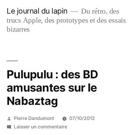
Aller
Le journal du lapin
Du rétro, des
au
trucs Apple, des prototypes et des essais
contenu
bizarres
Pulupulu : des BD
amusantes sur le
Nabaztag
Publié
Pierre Dandumont
07/10/2012
par
sur
Laisser un commentaire
Pulupulu