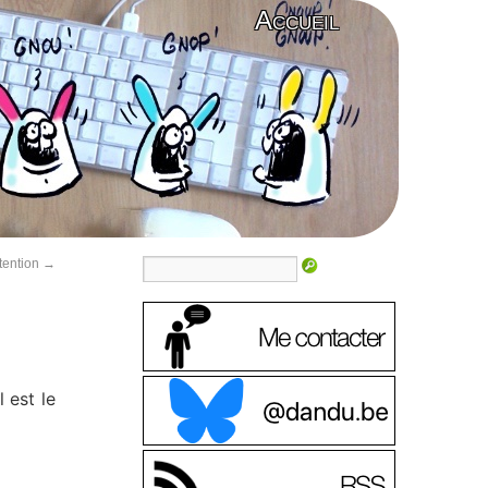
Accueil
ttention
→
 est le