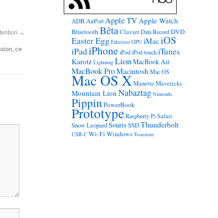
Apple TV
Apple Watch
ADB
AirPort
Bêta
Bluetooth
Clavier
DVD
Data Record
ttention
→
iOS
Easter Egg
iMac
Ethernet
GPU
iPhone
ssion, ce
iPad
iTunes
iPod
iPod touch
Lion
Karotz
MacBook Air
Lightning
MacBook Pro
Macintosh
Mac OS
Mac OS X
Manette
Mavericks
Nabaztag
Mountain Lion
Nintendo
Pippin
PowerBook
Prototype
Raspberry Pi
Safari
Thunderbolt
Souris
Snow Leopard
SSD
Wi-Fi
Windows
USB-C
Yosemite