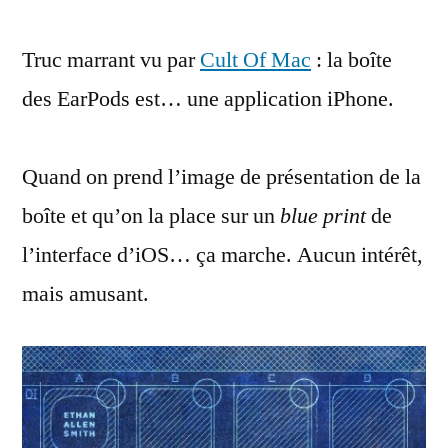
boîte
Truc marrant vu par
des
Cult Of Mac
: la boîte
EarPods
des EarPods est… une application iPhone.
est
une
application
Quand on prend l’image de présentation de la
iPhone
boîte et qu’on la place sur un
blue print
de
l’interface d’iOS… ça marche. Aucun intérêt,
mais amusant.