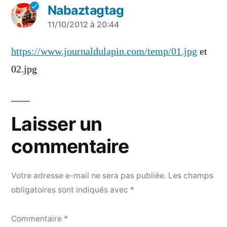
Nabaztagtag
a
11/10/2012 à 20:44
dit :
https://www.journaldulapin.com/temp/01.jpg
et
02.jpg
Laisser un
commentaire
Votre adresse e-mail ne sera pas publiée.
Les champs
obligatoires sont indiqués avec
*
Commentaire
*