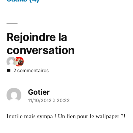
Rejoindre la
conversation
2 commentaires
Gotier
a
11/10/2012 à 20:22
dit :
Inutile mais sympa ! Un lien pour le wallpaper ?!