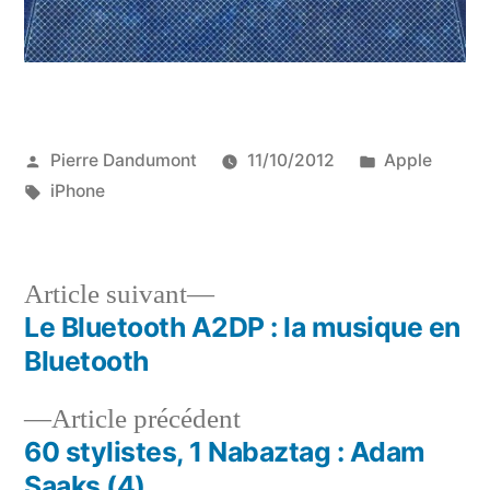
Publié
Publié
Pierre Dandumont
11/10/2012
Apple
par
Étiquettes :
dans
iPhone
Article
Article suivant
suivant :
Le Bluetooth A2DP : la musique en
Navigation
Bluetooth
de
Article
Article précédent
l’article
précédent :
60 stylistes, 1 Nabaztag : Adam
Saaks (4)