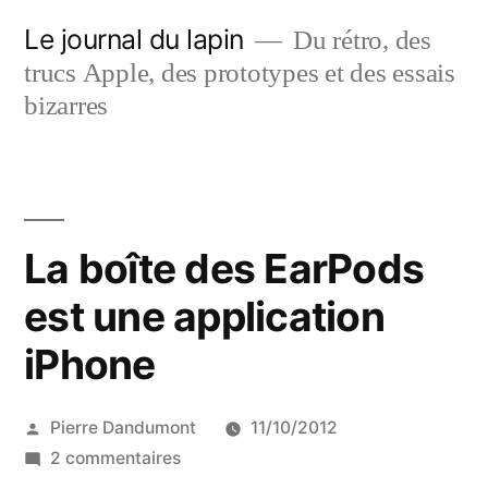
Aller
Le journal du lapin
Du rétro, des
au
trucs Apple, des prototypes et des essais
contenu
bizarres
La boîte des EarPods
est une application
iPhone
Publié
Pierre Dandumont
11/10/2012
par
sur
2 commentaires
La