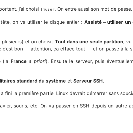
rtant. j’ai choisi
. On entre aussi son mot de passe.
Tmuser
tête, on va utiliser le disque entier :
Assisté – utiliser un
a plusieurs) et on choisit
Tout dans une seule partition
, vu
 c’est bon — attention, ça efface tout — et on passe à la su
e (la
France
a priori
). Ensuite le serveur, puis éventuelle
ilitaires standard du système
et
Serveur SSH
.
n a fini la première partie. Linux devrait démarrer sans souci
avier, souris, etc. On va passer en SSH depuis un autre ap