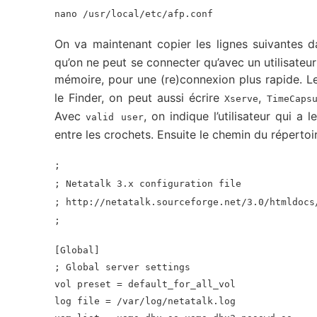
nano /usr/local/etc/afp.conf
On va maintenant copier les lignes suivantes d
qu’on ne peut se connecter qu’avec un utilisateur
mémoire, pour une (re)connexion plus rapide. 
le Finder, on peut aussi écrire
,
Xserve
TimeCaps
Avec
, on indique l’utilisateur qui 
valid user
entre les crochets. Ensuite le chemin du répertoi
;
; Netatalk 3.x configuration file
; http://netatalk.sourceforge.net/3.0/htmldocs
;
[Global]
; Global server settings
vol preset = default_for_all_vol
log file = /var/log/netatalk.log