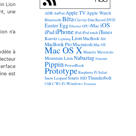
in Lion
nt, une
Apple TV
Apple Watch
ADB
AirPort
Bêta
Bluetooth
Clavier
DVD
Data Record
iOS
Easter Egg
iMac
Ethernet
GPU
iPhone
iPad
ion n’a
iTunes
iPod
iPod touch
Lion
Karotz
MacBook Air
Lightning
MacBook Pro
Macintosh
Mac OS
Mac OS X
odèle à
Manette
Mavericks
Nabaztag
Mountain Lion
lecteur
Nintendo
Pippin
PowerBook
terface
Prototype
Raspberry Pi
Safari
ine est
Thunderbolt
Souris
Snow Leopard
SSD
Wi-Fi
Windows
USB-C
Yosemite