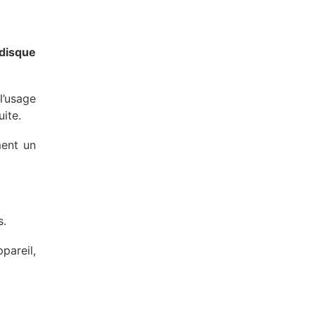
 disque
 l’usage
ite.
ment un
s.
pareil,