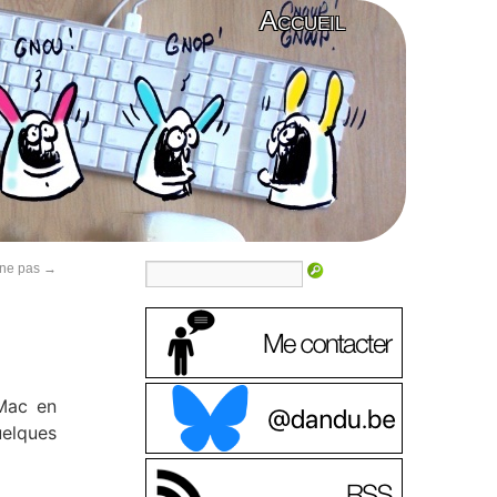
Accueil
onne pas
→
 Mac en
uelques