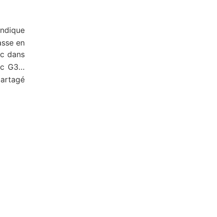
ndique
asse en
ac dans
ac G3…
partagé