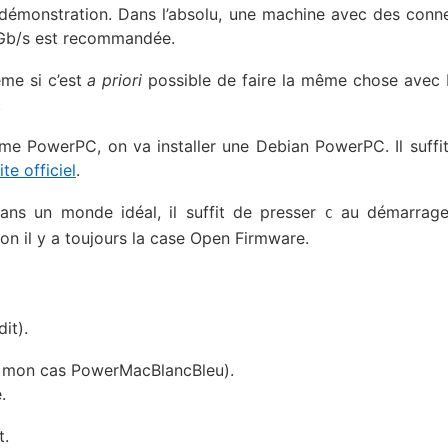
 la démonstration. Dans l’absolu, une machine avec des conn
1 Gb/s est recommandée.
même si c’est
a priori
possible de faire la même chose avec
.
rme PowerPC, on va installer une Debian PowerPC. Il suffit 
ite officiel
.
Dans un monde idéal, il suffit de presser
au démarrage
C
on il y a toujours la case Open Firmware.
it).
ns mon cas PowerMacBlancBleu).
.
t.