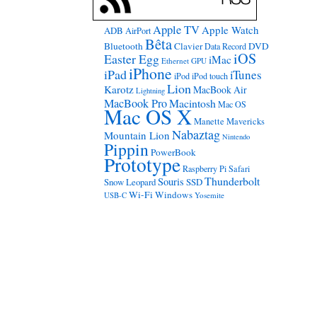
Apple TV
Apple Watch
ADB
AirPort
Bêta
Bluetooth
Clavier
DVD
Data Record
iOS
Easter Egg
iMac
Ethernet
GPU
iPhone
iPad
iTunes
iPod
iPod touch
Lion
Karotz
MacBook Air
Lightning
MacBook Pro
Macintosh
Mac OS
Mac OS X
Manette
Mavericks
Nabaztag
Mountain Lion
Nintendo
Pippin
PowerBook
Prototype
Raspberry Pi
Safari
Thunderbolt
Souris
Snow Leopard
SSD
Wi-Fi
Windows
USB-C
Yosemite