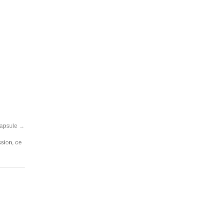
Capsule
→
ssion, ce