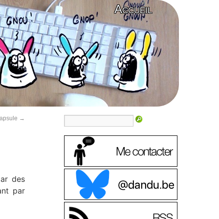
Accueil
Capsule
→
par des
ant par