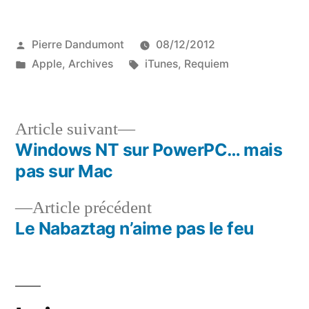
Publié
Pierre Dandumont
08/12/2012
par
Publié
Étiquettes :
Apple
,
Archives
iTunes
,
Requiem
dans
Article
Article suivant
suivant :
Windows NT sur PowerPC… mais
Navigation
pas sur Mac
de
Article
Article précédent
l’article
précédent :
Le Nabaztag n’aime pas le feu