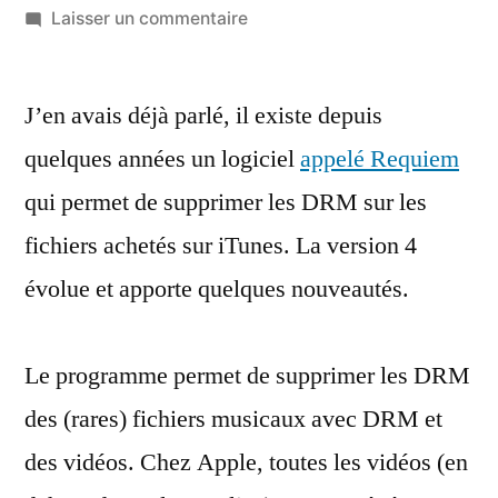
par
sur
Laisser un commentaire
Requiem
revient,
J’en avais déjà parlé, il existe depuis
avec
une
quelques années un logiciel
appelé Requiem
nouvelle
qui permet de supprimer les DRM sur les
méthode
:
fichiers achetés sur iTunes. La version 4
supprimer
évolue et apporte quelques nouveautés.
les
DRM
(légalement)
Le programme permet de supprimer les DRM
des (rares) fichiers musicaux avec DRM et
des vidéos. Chez Apple, toutes les vidéos (en