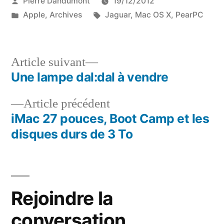
Publié
Pierre Dandumont
19/12/2012
par
Publié
Étiquettes :
Apple
,
Archives
Jaguar
,
Mac OS X
,
PearPC
dans
Article
Article suivant
suivant :
Une lampe dal:dal à vendre
Navigation
Article
Article précédent
de
précédent :
iMac 27 pouces, Boot Camp et les
l’article
disques durs de 3 To
Rejoindre la
conversation