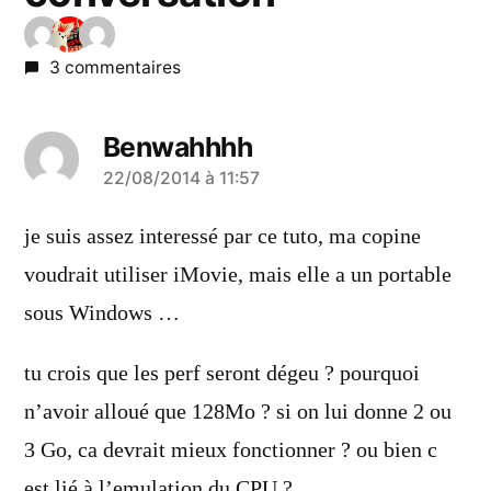
3 commentaires
Benwahhhh
a
22/08/2014 à 11:57
dit :
je suis assez interessé par ce tuto, ma copine
voudrait utiliser iMovie, mais elle a un portable
sous Windows …
tu crois que les perf seront dégeu ? pourquoi
n’avoir alloué que 128Mo ? si on lui donne 2 ou
3 Go, ca devrait mieux fonctionner ? ou bien c
est lié à l’emulation du CPU ?