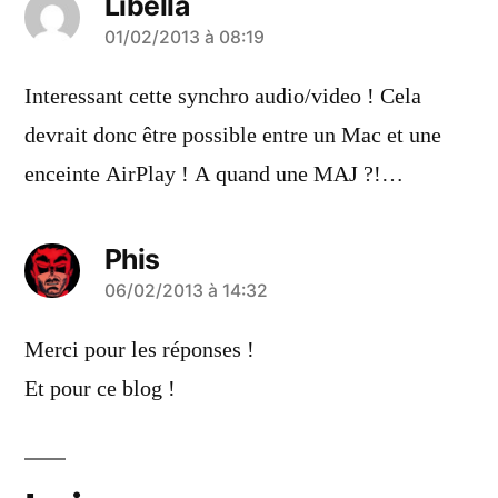
Libella
a
01/02/2013 à 08:19
dit :
Interessant cette synchro audio/video ! Cela
devrait donc être possible entre un Mac et une
enceinte AirPlay ! A quand une MAJ ?!…
Phis
a
06/02/2013 à 14:32
dit :
Merci pour les réponses !
Et pour ce blog !