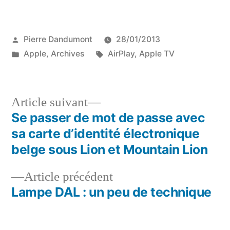
Publié
Pierre Dandumont
28/01/2013
par
Publié
Étiquettes :
Apple
,
Archives
AirPlay
,
Apple TV
dans
Article
Article suivant
suivant :
Se passer de mot de passe avec
Navigation
sa carte d’identité électronique
de
belge sous Lion et Mountain Lion
l’article
Article
Article précédent
précédent :
Lampe DAL : un peu de technique