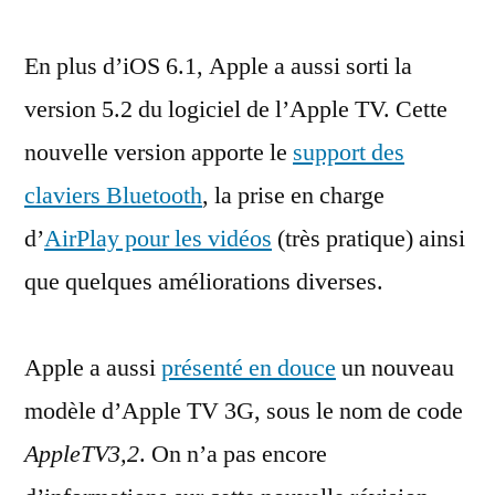
TV
En plus d’iOS 6.1, Apple a aussi sorti la
:
AirPlay
version 5.2 du logiciel de l’Apple TV. Cette
pour
nouvelle version apporte le
support des
les
vidéos
claviers Bluetooth
, la prise en charge
et
d’
AirPlay pour les vidéos
(très pratique) ainsi
nouveau
que quelques améliorations diverses.
modèle
Apple a aussi
présenté en douce
un nouveau
modèle d’Apple TV 3G, sous le nom de code
AppleTV3,2
. On n’a pas encore