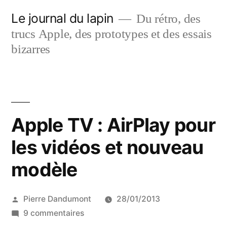
Aller
Le journal du lapin
Du rétro, des
au
trucs Apple, des prototypes et des essais
contenu
bizarres
Apple TV : AirPlay pour
les vidéos et nouveau
modèle
Publié
Pierre Dandumont
28/01/2013
par
sur
9 commentaires
Apple