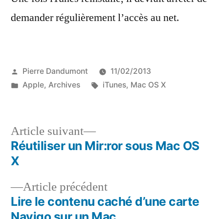
demander régulièrement l’accès au net.
Publié
Pierre Dandumont
11/02/2013
par
Publié
Étiquettes :
Apple
,
Archives
iTunes
,
Mac OS X
dans
Article
Article suivant
suivant :
Réutiliser un Mir:ror sous Mac OS
Navigation
X
de
Article
Article précédent
l’article
précédent :
Lire le contenu caché d’une carte
Navigo sur un Mac