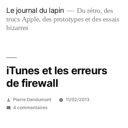
Aller
Le journal du lapin
Du rétro, des
au
trucs Apple, des prototypes et des essais
contenu
bizarres
iTunes et les erreurs
de firewall
Publié
Pierre Dandumont
11/02/2013
par
sur
4 commentaires
iTunes
et