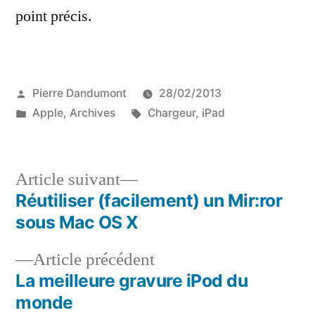
point précis.
Publié
Pierre Dandumont
28/02/2013
par
Publié
Étiquettes :
Apple
,
Archives
Chargeur
,
iPad
dans
Article
Article suivant
suivant :
Réutiliser (facilement) un Mir:ror
Navigation
sous Mac OS X
de
Article
Article précédent
l’article
précédent :
La meilleure gravure iPod du
monde