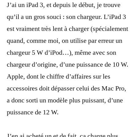
J’ai un iPad 3, et depuis le début, je trouve
USB-
A
qu’il a un gros souci : son chargeur. L’iPad 3
12
est vraiment très lent à charger (spécialement
W
d’Apple
quand, comme moi, on utilise par erreur un
chargeur 5 W d’iPod…), même avec son
chargeur d’origine, d’une puissance de 10 W.
Apple, dont le chiffre d’affaires sur les
accessoires doit dépasser celui des Mac Pro,
a donc sorti un modèle plus puissant, d’une
puissance de 12 W.
J’en ai acheté un et de fait, ça charge plus