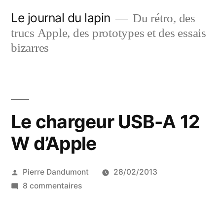
Aller
Le journal du lapin
Du rétro, des
au
trucs Apple, des prototypes et des essais
contenu
bizarres
Le chargeur USB-A 12
W d’Apple
Publié
Pierre Dandumont
28/02/2013
par
sur
8 commentaires
Le
chargeur