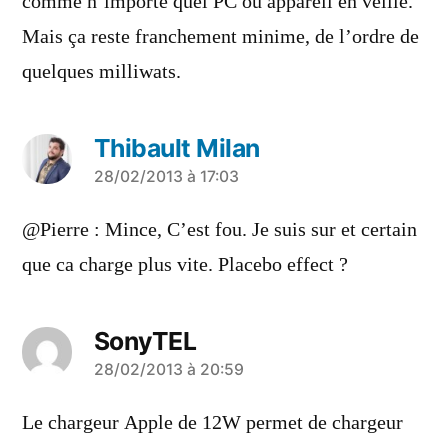
comme n’importe quel PC ou appareil en veille.
Mais ça reste franchement minime, de l’ordre de
quelques milliwats.
Thibault Milan
a
28/02/2013 à 17:03
dit :
@Pierre : Mince, C’est fou. Je suis sur et certain
que ca charge plus vite. Placebo effect ?
SonyTEL
a
28/02/2013 à 20:59
dit :
Le chargeur Apple de 12W permet de chargeur