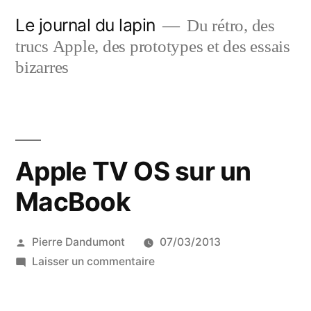
Aller
Le journal du lapin
Du rétro, des
au
trucs Apple, des prototypes et des essais
contenu
bizarres
Apple TV OS sur un
MacBook
Publié
Pierre Dandumont
07/03/2013
par
sur
Laisser un commentaire
Apple
TV