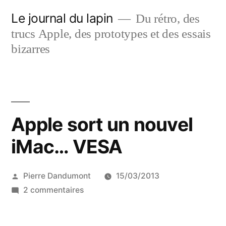
Aller
Le journal du lapin
Du rétro, des
au
trucs Apple, des prototypes et des essais
contenu
bizarres
Apple sort un nouvel
iMac… VESA
Publié
Pierre Dandumont
15/03/2013
par
sur
2 commentaires
Apple
sort