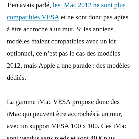
J’en avais parlé,
un
les iMac 2012 ne sont plus
nouvel
compatibles VESA
et ne sont donc pas aptes
iMac…
à être accroché à un mur. Si les anciens
VESA
modèles étaient compatibles avec un kit
optionnel, ce n’est pas le cas des modèles
2012, mais Apple a une parade : des modèles
dédiés.
La gamme iMac VESA propose donc des
iMac qui peuvent être accrochés à un mur,
avec un support VESA 100 x 100. Ces iMac
sont vendus sans pieds et sont 40 € plus