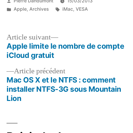
Publié
Pierre Dandumont
15/03/2013
par
Publié
Étiquettes :
Apple
,
Archives
iMac
,
VESA
dans
Article
Article suivant
suivant :
Apple limite le nombre de compte
Navigation
iCloud gratuit
de
Article
Article précédent
l’article
précédent :
Mac OS X et le NTFS : comment
installer NTFS-3G sous Mountain
Lion