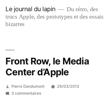
Aller
Le journal du lapin
Du rétro, des
au
trucs Apple, des prototypes et des essais
contenu
bizarres
Front Row, le Media
Center d’Apple
Publié
Pierre Dandumont
26/03/2013
par
sur
3 commentaires
Front
Row,