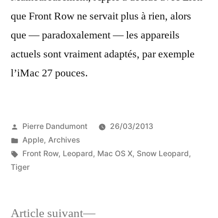
que Front Row ne servait plus à rien, alors
que — paradoxalement — les appareils
actuels sont vraiment adaptés, par exemple
l’iMac 27 pouces.
Publié
Pierre Dandumont
26/03/2013
par
Publié
Apple
,
Archives
dans
Étiquettes :
Front Row
,
Leopard
,
Mac OS X
,
Snow Leopard
,
Tiger
Article
Article suivant