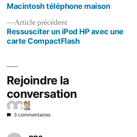
suivant :
Macintosh téléphone maison
Navigation
Article
Article précédent
de
précédent :
Ressusciter un iPod HP avec une
l’article
carte CompactFlash
Rejoindre la
conversation
3 commentaires