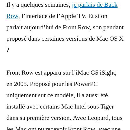
Il y a quelques semaines,
le
je parlais de Back
Media
Row
, l’interface de l’Apple TV. Et si on
Center
parlait aujourd’hui de Front Row, son pendant
d’Apple
proposé dans certaines versions de Mac OS X
?
Front Row est apparu sur l’iMac G5 iSight,
en 2005. Proposé pour les PowerPC
uniquement sur ce modèle, il a aussi été
installé avec certains Mac Intel sous Tiger
dans sa première version. Avec Leopard, tous
les Mac ont pu recevoir Front Row, avec une