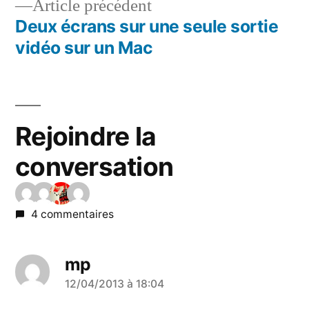
Article
Article précédent
l’article
précédent :
Deux écrans sur une seule sortie
vidéo sur un Mac
Rejoindre la
conversation
4 commentaires
mp
a
12/04/2013 à 18:04