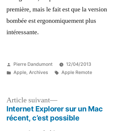
première, mais le fait est que la version
bombée est ergonomiquement plus
intéressante.
Publié
Pierre Dandumont
12/04/2013
par
Publié
Étiquettes :
Apple
,
Archives
Apple Remote
dans
Article
Article suivant
suivant :
Internet Explorer sur un Mac
Navigation
récent, c’est possible
de