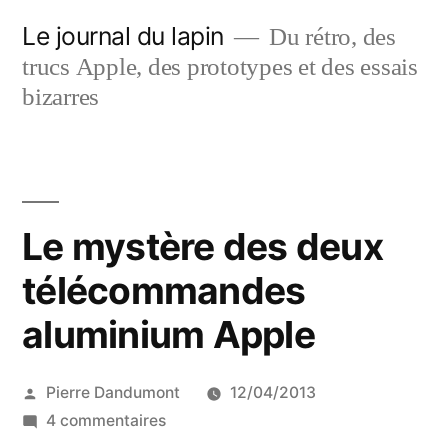
Aller
Le journal du lapin
Du rétro, des
au
trucs Apple, des prototypes et des essais
contenu
bizarres
Le mystère des deux
télécommandes
aluminium Apple
Publié
Pierre Dandumont
12/04/2013
par
sur
4 commentaires
Le