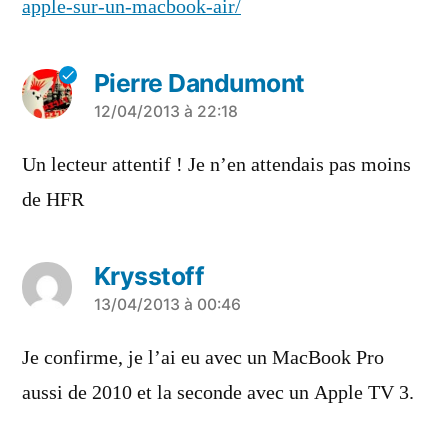
apple-sur-un-macbook-air/
Pierre Dandumont
a
12/04/2013 à 22:18
dit :
Un lecteur attentif ! Je n’en attendais pas moins
de HFR
Krysstoff
a
13/04/2013 à 00:46
dit :
Je confirme, je l’ai eu avec un MacBook Pro
aussi de 2010 et la seconde avec un Apple TV 3.