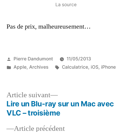
La source
Pas de prix, malheureusement…
Publié
Pierre Dandumont
11/05/2013
par
Publié
Étiquettes :
Apple
,
Archives
Calculatrice
,
iOS
,
iPhone
dans
Article
Article suivant
suivant :
Lire un Blu-ray sur un Mac avec
Navigation
VLC – troisième
de
Article
Article précédent