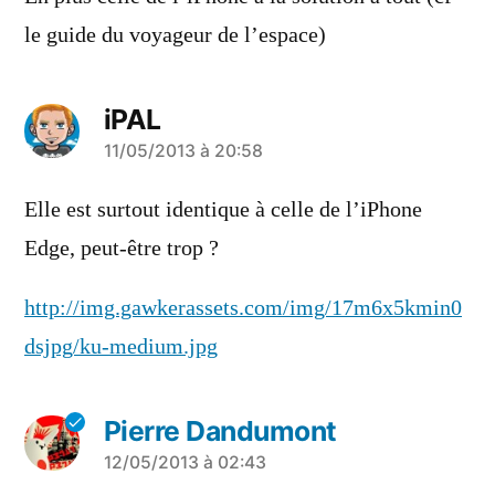
le guide du voyageur de l’espace)
iPAL
a
11/05/2013 à 20:58
dit :
Elle est surtout identique à celle de l’iPhone
Edge, peut-être trop ?
http://img.gawkerassets.com/img/17m6x5kmin0
dsjpg/ku-medium.jpg
Pierre Dandumont
a
12/05/2013 à 02:43