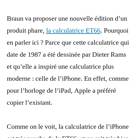
calculatrice
Braun va proposer une nouvelle édition d’un
qui
a
produit phare,
la calculatrice ET66
. Pourquoi
inspiré
en parler ici ? Parce que cette calculatrice qui
celle
de
date de 1987 a été dessinée par Dieter Rams
l’iPhone
et qu’elle a inspiré une calculatrice plus
revient
moderne : celle de l’iPhone. En effet, comme
pour l’horloge de l’iPad, Apple a préféré
copier l’existant.
Comme on le voit, la calculatrice de l’iPhone