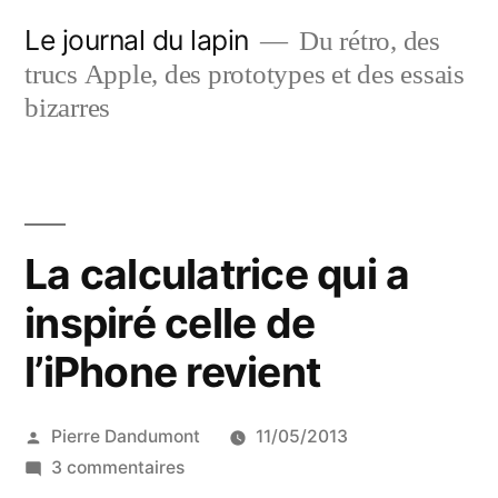
Aller
Le journal du lapin
Du rétro, des
au
trucs Apple, des prototypes et des essais
contenu
bizarres
La calculatrice qui a
inspiré celle de
l’iPhone revient
Publié
Pierre Dandumont
11/05/2013
par
sur
3 commentaires
La