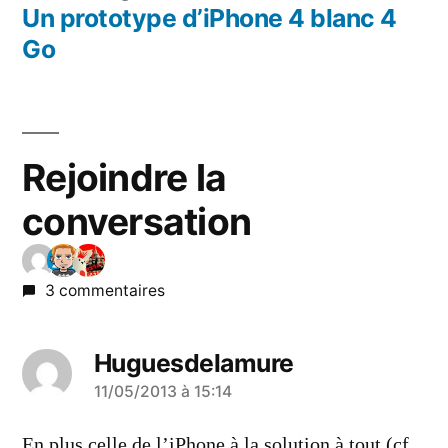
l’article
précédent :
Un prototype d’iPhone 4 blanc 4
Go
Rejoindre la
conversation
3 commentaires
Huguesdelamure
a
11/05/2013 à 15:14
dit :
En plus celle de l’iPhone à la solution à tout (cf