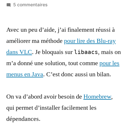
par
sur
5 commentaires
Lire
un
Avec un peu d’aide, j’ai finalement réussi à
Blu-
ray
améliorer ma méthode
pour lire des Blu-ray
sur
dans VLC
. Je bloquais sur
, mais on
libaacs
un
Mac
m’a donné une solution, tout comme
pour les
avec
menus en Java
. C’est donc aussi un bilan.
VLC
–
quatrième
On va d’abord avoir besoin de
Homebrew
,
(on
qui permet d’installer facilement les
a
les
dépendances.
menus)