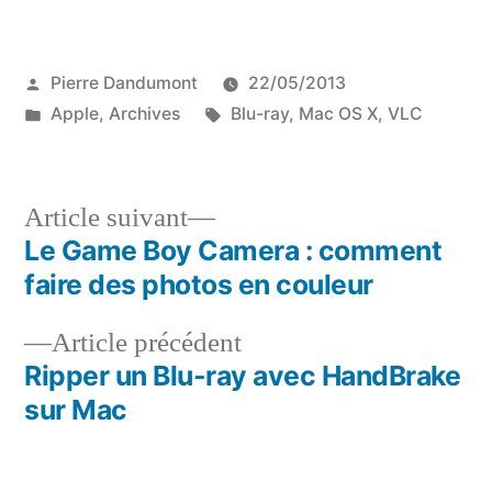
Publié
Pierre Dandumont
22/05/2013
par
Publié
Étiquettes :
Apple
,
Archives
Blu-ray
,
Mac OS X
,
VLC
dans
Article
Article suivant
suivant :
Le Game Boy Camera : comment
Navigation
faire des photos en couleur
de
Article
Article précédent
l’article
précédent :
Ripper un Blu-ray avec HandBrake
sur Mac