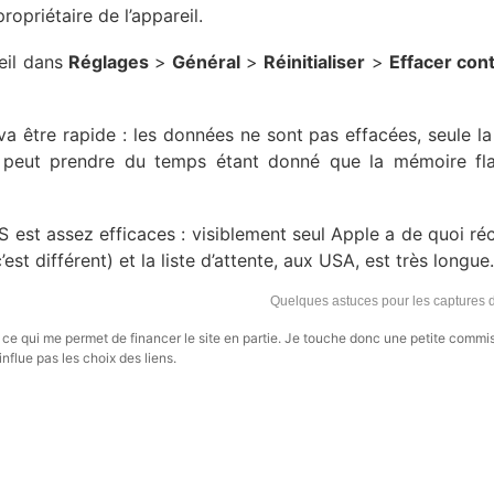
opriétaire de l’appareil.
reil dans
Réglages
>
Général
>
Réinitialiser
>
Effacer con
va être rapide : les données ne sont pas effacées, seule la
 ça peut prendre du temps étant donné que la mémoire fl
S est assez efficaces : visiblement seul Apple a de quoi ré
st différent) et la liste d’attente, aux USA, est très longue.
Quelques astuces pour les captures 
s, ce qui me permet de financer le site en partie. Je touche donc une petite commi
influe pas les choix des liens.