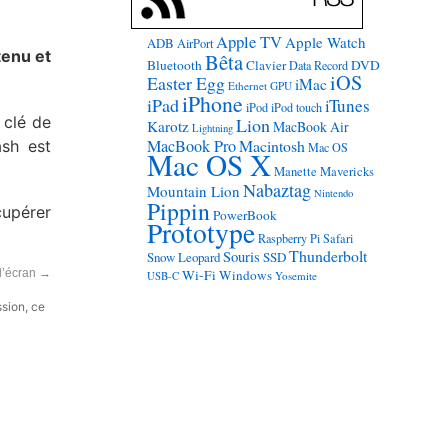
Apple TV
Apple Watch
ADB
AirPort
tenu et
Bêta
Bluetooth
Clavier
DVD
Data Record
iOS
Easter Egg
iMac
Ethernet
GPU
iPhone
iPad
iTunes
iPod
iPod touch
 clé de
Lion
Karotz
MacBook Air
Lightning
MacBook Pro
Macintosh
ash est
Mac OS
Mac OS X
Manette
Mavericks
Nabaztag
Mountain Lion
Nintendo
Pippin
cupérer
PowerBook
Prototype
Raspberry Pi
Safari
Thunderbolt
Souris
Snow Leopard
SSD
d’écran
→
Wi-Fi
Windows
USB-C
Yosemite
ssion, ce