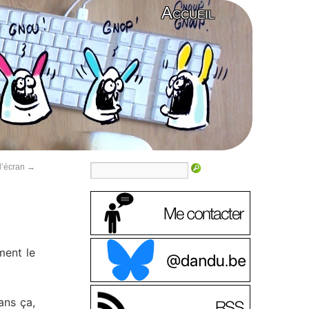
Accueil
d’écran
→
ent le
ans ça,