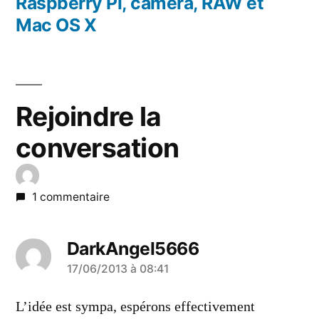
l’article
précédent :
Raspberry Pi, caméra, RAW et
Mac OS X
Rejoindre la
conversation
1 commentaire
DarkAngel5666
a
17/06/2013 à 08:41
dit :
L’idée est sympa, espérons effectivement