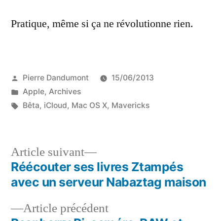
Pratique, même si ça ne révolutionne rien.
Publié
Pierre Dandumont
15/06/2013
par
Publié
Apple
,
Archives
dans
Étiquettes :
Bêta
,
iCloud
,
Mac OS X
,
Mavericks
Article
Article suivant
suivant :
Réécouter ses livres Ztampés
Navigation
avec un serveur Nabaztag maison
de
Article
Article précédent