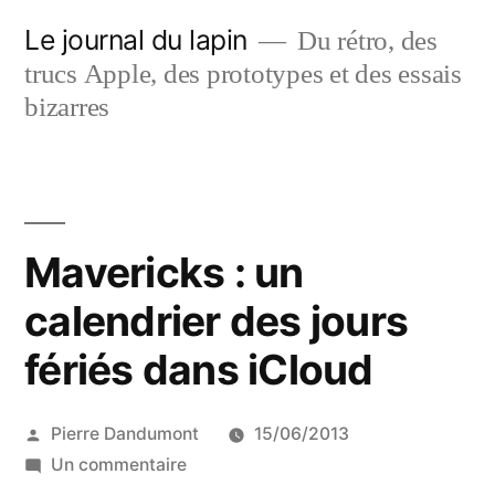
Aller
Le journal du lapin
Du rétro, des
au
trucs Apple, des prototypes et des essais
contenu
bizarres
Mavericks : un
calendrier des jours
fériés dans iCloud
Publié
Pierre Dandumont
15/06/2013
par
sur
Un commentaire
Mavericks