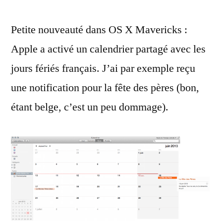
:
Petite nouveauté dans OS X Mavericks :
un
calendrier
Apple a activé un calendrier partagé avec les
des
jours fériés français. J’ai par exemple reçu
jours
fériés
une notification pour la fête des pères (bon,
dans
étant belge, c’est un peu dommage).
iCloud