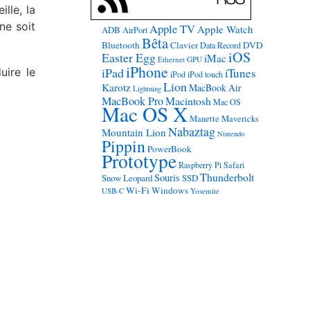
lle, la
ne soit
Apple TV
Apple Watch
ADB
AirPort
Bêta
Bluetooth
Clavier
DVD
Data Record
iOS
Easter Egg
iMac
Ethernet
GPU
iPhone
iPad
uire le
iTunes
iPod
iPod touch
Lion
Karotz
MacBook Air
Lightning
MacBook Pro
Macintosh
Mac OS
Mac OS X
Manette
Mavericks
Nabaztag
Mountain Lion
Nintendo
Pippin
PowerBook
Prototype
Raspberry Pi
Safari
Thunderbolt
Souris
Snow Leopard
SSD
Wi-Fi
Windows
USB-C
Yosemite