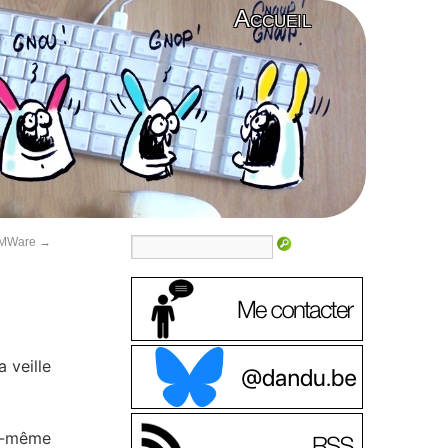
Accueil
 VMWare
→
 veille
le-même