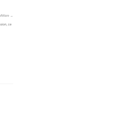
 VMWare
→
ssion, ce