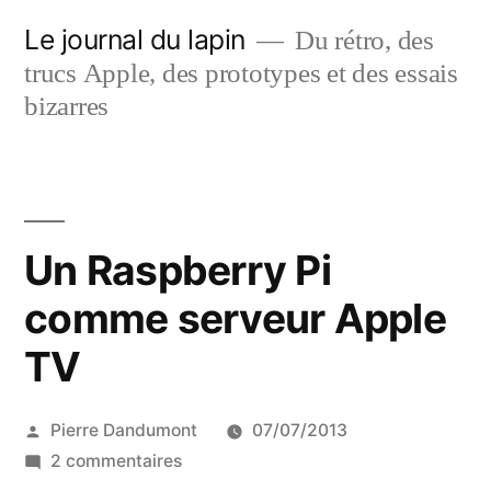
Aller
Le journal du lapin
Du rétro, des
au
trucs Apple, des prototypes et des essais
contenu
bizarres
Un Raspberry Pi
comme serveur Apple
TV
Publié
Pierre Dandumont
07/07/2013
par
sur
2 commentaires
Un