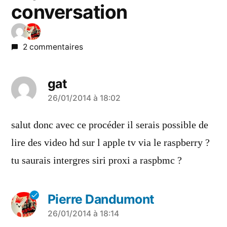
conversation
2 commentaires
gat
a
26/01/2014 à 18:02
dit :
salut donc avec ce procéder il serais possible de
lire des video hd sur l apple tv via le raspberry ?
tu saurais intergres siri proxi a raspbmc ?
Pierre Dandumont
a
26/01/2014 à 18:14