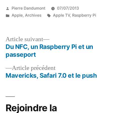
Publié
Pierre Dandumont
07/07/2013
par
Publié
Étiquettes :
Apple
,
Archives
Apple TV
,
Raspberry Pi
dans
Article
Article suivant
suivant :
Du NFC, un Raspberry Pi et un
Navigation
passeport
de
Article
Article précédent
l’article
précédent :
Mavericks, Safari 7.0 et le push
Rejoindre la