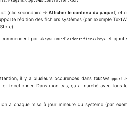
nts/PlugIns/AppleHDAController.kext
quet (clic secondaire ->
Afficher le contenu du paquet
) et o
upporte l’édition des fichiers systèmes (par exemple TextW
Store).
qui commencent par
et ajouter
<key>CFBundleIdentifier</key>
(attention, il y a plusieurs occurences dans
IONDRVSupport.
iver et fonctionner. Dans mon cas, ça a marché avec tous 
ulation à chaque mise à jour mineure du système (par exe