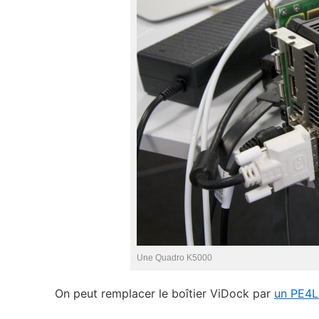
Une Quadro K5000
On peut remplacer le boîtier ViDock par
un PE4L