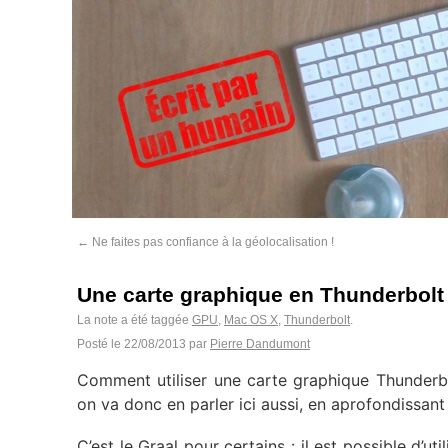
←
Ne faites pas confiance à la géolocalisation !
Une carte graphique en Thunderbolt
La note a été taggée
GPU
,
Mac OS X
,
Thunderbolt
.
Posté le
22/08/2013
par
Pierre Dandumont
Comment utiliser une carte graphique Thunderbo
on va donc en parler ici aussi, en aprofondissant
C’est le Graal pour certains : il est possible d’