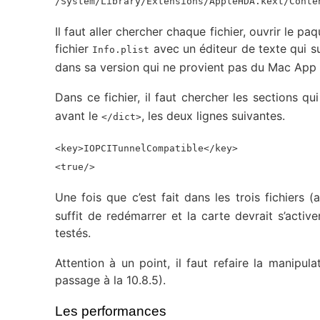
/System/Library/Extensions/AppleHDA.kext/Conte
Il faut aller chercher chaque fichier, ouvrir le pa
fichier
avec un éditeur de texte qui s
Info.plist
dans sa version qui ne provient pas du Mac App 
Dans ce fichier, il faut chercher les sections 
avant le
, les deux lignes suivantes.
</dict>
<key>IOPCITunnelCompatible</key>
<true/>
Une fois que c’est fait dans les trois fichiers 
suffit de redémarrer et la carte devrait s’act
testés.
Attention à un point, il faut refaire la manip
passage à la 10.8.5).
Les performances