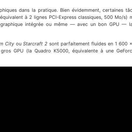
phiques dans la pratique. Bien évidemment, certaines tâ
ci équivalent à 2 lignes PCI-Express classiques, 500 Mo/s) 
te graphique intégrée ou même — avec un bon GPU — la
m City
ou
Starcraft 2
sont parfaitement fluides en 1 600 
 gros GPU (la Quadro K5000, équivalente à une GeFor