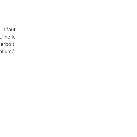
il faut
U ne le
erbolt,
allumé,