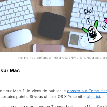
Intel Iris Pro et GeForce GT 755M, GTX 775M et GTX 780M dans les 
 sur Mac
lt sur Mac ? Je viens de publier le
dossier sur Tom’s Ha
 certains points. Si vous utilisez OS X Yosemite,
c’est ici
.
utiliser une carte graphique en Thunderbolt sur un Mac. Ce n’