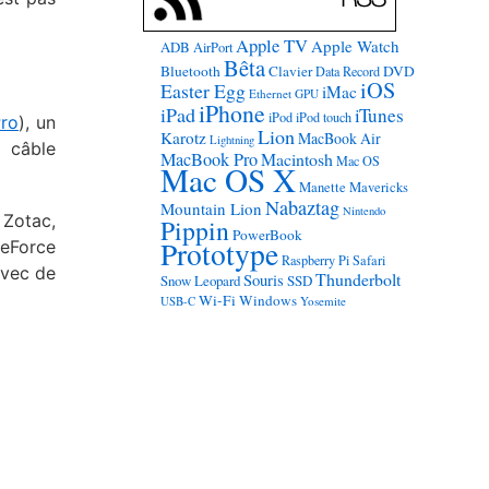
Apple TV
Apple Watch
ADB
AirPort
Bêta
Bluetooth
Clavier
DVD
Data Record
iOS
Easter Egg
iMac
Ethernet
GPU
iPhone
iPad
iTunes
iPod
iPod touch
Pro
), un
Lion
Karotz
MacBook Air
Lightning
n câble
MacBook Pro
Macintosh
Mac OS
Mac OS X
Manette
Mavericks
Nabaztag
Mountain Lion
Nintendo
 Zotac,
Pippin
PowerBook
Prototype
GeForce
Raspberry Pi
Safari
avec de
Thunderbolt
Souris
Snow Leopard
SSD
Wi-Fi
Windows
USB-C
Yosemite