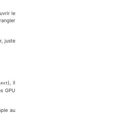
uvrir le
rangler
, juste
), il
kext
les GPU
mple au