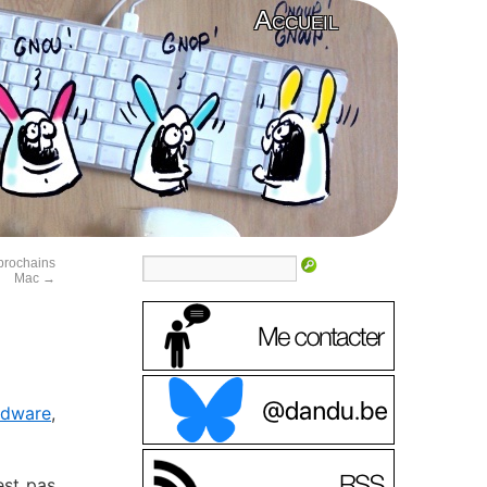
Accueil
prochains
Mac
→
rdware
,
est pas