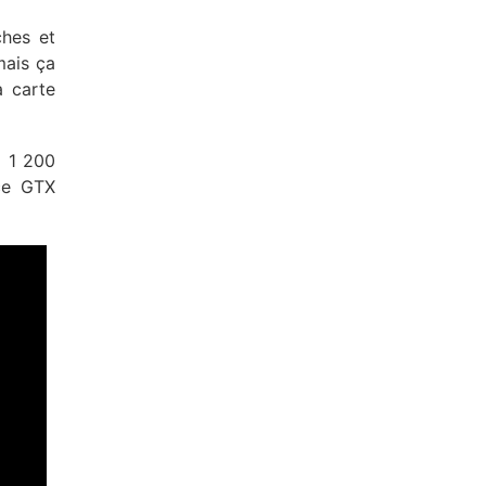
ches et
mais ça
 carte
x 1 200
ce GTX