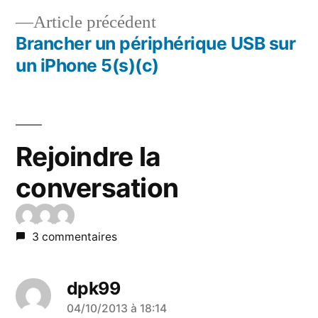
Navigation
Article
Article précédent
de
précédent :
Brancher un périphérique USB sur
l’article
un iPhone 5(s)(c)
Rejoindre la
conversation
3 commentaires
dpk99
a
04/10/2013 à 18:14