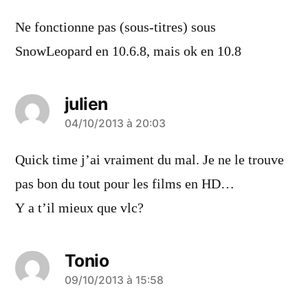
dit :
Ne fonctionne pas (sous-titres) sous
SnowLeopard en 10.6.8, mais ok en 10.8
julien
a
04/10/2013 à 20:03
dit :
Quick time j’ai vraiment du mal. Je ne le trouve
pas bon du tout pour les films en HD…
Y a t’il mieux que vlc?
Tonio
a
09/10/2013 à 15:58