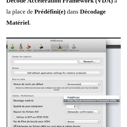
Decode Acceleration Framework (VDA)
à
la place de
Prédéfini(e)
dans
Décodage
Matériel
.