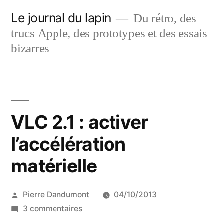
Aller
Le journal du lapin
Du rétro, des
au
trucs Apple, des prototypes et des essais
contenu
bizarres
VLC 2.1 : activer
l’accélération
matérielle
Publié
Pierre Dandumont
04/10/2013
par
sur
3 commentaires
VLC