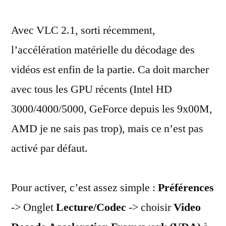
2.1
Avec VLC 2.1, sorti récemment,
:
activer
l’accélération matérielle du décodage des
l’accélération
vidéos est enfin de la partie. Ca doit marcher
matérielle
avec tous les GPU récents (Intel HD
3000/4000/5000, GeForce depuis les 9x00M,
AMD je ne sais pas trop), mais ce n’est pas
activé par défaut.
Pour activer, c’est assez simple :
Préférences
-> Onglet
Lecture/Codec
-> choisir
Video