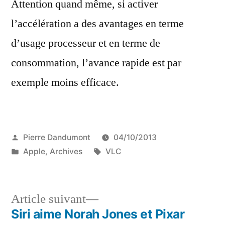
Attention quand même, si activer
l’accélération a des avantages en terme
d’usage processeur et en terme de
consommation, l’avance rapide est par
exemple moins efficace.
Publié
Pierre Dandumont
04/10/2013
par
Publié
Étiquettes :
Apple
,
Archives
VLC
dans
Article
Article suivant
suivant :
Siri aime Norah Jones et Pixar