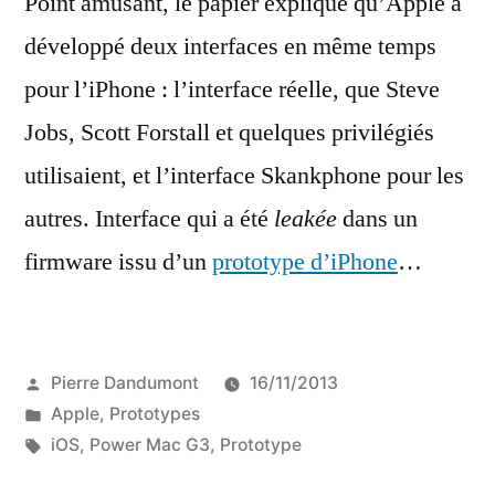
Point amusant, le papier explique qu’Apple a
développé deux interfaces en même temps
pour l’iPhone : l’interface réelle, que Steve
Jobs, Scott Forstall et quelques privilégiés
utilisaient, et l’interface Skankphone pour les
autres. Interface qui a été
leakée
dans un
firmware issu d’un
prototype d’iPhone
…
Publié
Pierre Dandumont
16/11/2013
par
Publié
Apple
,
Prototypes
dans
Étiquettes :
iOS
,
Power Mac G3
,
Prototype