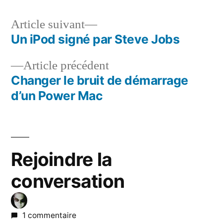
Article
Article suivant
suivant :
Un iPod signé par Steve Jobs
Navigation
Article
Article précédent
de
précédent :
Changer le bruit de démarrage
l’article
d’un Power Mac
Rejoindre la
conversation
1 commentaire