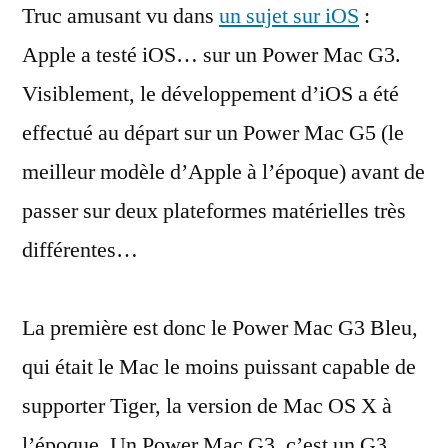
Truc amusant vu dans
Mac
un sujet sur iOS
:
G3
Apple a testé iOS… sur un Power Mac G3.
a
Visiblement, le développement d’iOS a été
servi
à
effectué au départ sur un Power Mac G5 (le
tester
meilleur modèle d’Apple à l’époque) avant de
iOS
passer sur deux plateformes matérielles très
différentes…
La première est donc le Power Mac G3 Bleu,
qui était le Mac le moins puissant capable de
supporter Tiger, la version de Mac OS X à
l’époque. Un Power Mac G3, c’est un G3