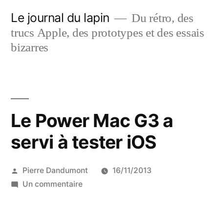
Aller
Le journal du lapin
Du rétro, des
au
trucs Apple, des prototypes et des essais
contenu
bizarres
Le Power Mac G3 a
servi à tester iOS
Publié
Pierre Dandumont
16/11/2013
par
sur
Un commentaire
Le
Power