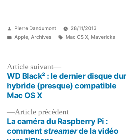
Publié
Pierre Dandumont
28/11/2013
par
Publié
Étiquettes :
Apple
,
Archives
Mac OS X
,
Mavericks
dans
Article
Article suivant
suivant :
WD Black² : le dernier disque dur
Navigation
hybride (presque) compatible
de
Mac OS X
l’article
Article
Article précédent
précédent :
La caméra du Raspberry Pi :
comment
streamer
de la vidéo