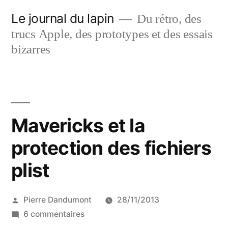
Aller
Le journal du lapin
Du rétro, des
au
trucs Apple, des prototypes et des essais
contenu
bizarres
Mavericks et la
protection des fichiers
plist
Publié
Pierre Dandumont
28/11/2013
par
sur
6 commentaires
Mavericks