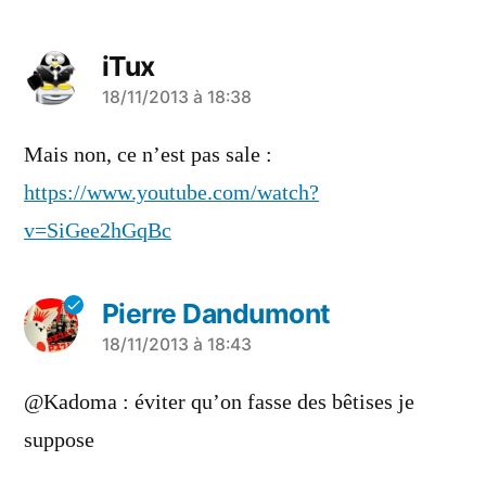
iTux
a
18/11/2013 à 18:38
dit :
Mais non, ce n’est pas sale :
https://www.youtube.com/watch?
v=SiGee2hGqBc
Pierre Dandumont
a
18/11/2013 à 18:43
dit :
@Kadoma : éviter qu’on fasse des bêtises je
suppose